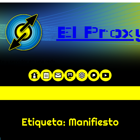
El Prox
te y servidor en una red»
Etiqueta:
Manifiesto