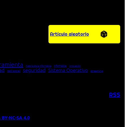
Artículo aleatorio
ramienta
Informática
historia de la Informática
innovación
seguridad
dad
Sistema Operativo
red social
streaming
RSS
 BY-NC-SA 4.0