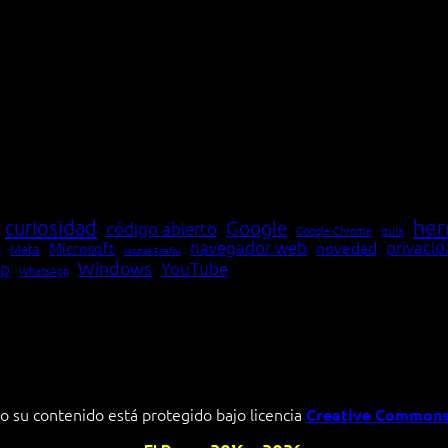
her
curiosidad
Google
código abierto
Google Chrome
guía
navegador web
novedad
privaci
Microsoft
Meta
a
Mozilla Firefox
Windows
p
YouTube
WhatsApp
o su contenido está protegido bajo licencia
Creative Commons