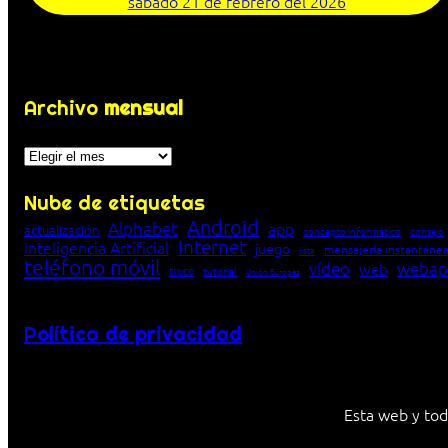
sábado 21 de febrero del 2026
Archivo
mensual
Archivos
Nube de etiquetas
Android
Alphabet
app
actualización
concepto informático
consejo
Internet
Inteligencia Artificial
juego
mensajería instantáne
lista
teléfono móvil
vídeo
webap
web
truco
tutorial
Unión Europea
Política de privacidad
Esta web y tod