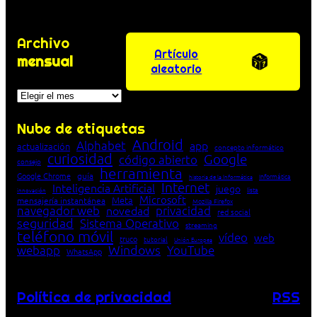
Archivo
Artículo
mensual
aleatorio
Archivos
Nube de etiquetas
Android
Alphabet
app
actualización
concepto informático
curiosidad
Google
código abierto
consejo
herramienta
Google Chrome
guía
Informática
historia de la Informática
Internet
Inteligencia Artificial
juego
lista
innovación
Microsoft
Meta
mensajería instantánea
Mozilla Firefox
navegador web
novedad
privacidad
red social
seguridad
Sistema Operativo
streaming
teléfono móvil
vídeo
web
truco
tutorial
Unión Europea
Windows
webapp
YouTube
WhatsApp
Política de privacidad
RSS