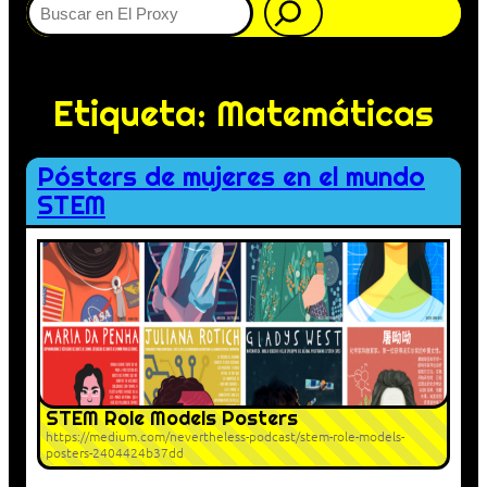
Etiqueta:
Matemáticas
Pósters de mujeres en el mundo
STEM
STEM Role Models Posters
https://medium.com/nevertheless-podcast/stem-role-models-
posters-2404424b37dd