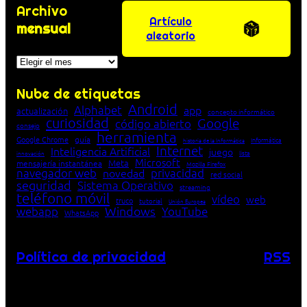
Archivo
Artículo
mensual
aleatorio
Archivos
Nube de etiquetas
Android
Alphabet
app
actualización
concepto informático
curiosidad
Google
código abierto
consejo
herramienta
Google Chrome
guía
Informática
historia de la Informática
Internet
Inteligencia Artificial
juego
lista
innovación
Microsoft
Meta
mensajería instantánea
Mozilla Firefox
navegador web
novedad
privacidad
red social
seguridad
Sistema Operativo
streaming
teléfono móvil
vídeo
web
truco
tutorial
Unión Europea
Windows
webapp
YouTube
WhatsApp
Política de privacidad
RSS