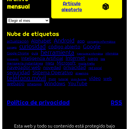
Artículo
mensual
aleatorio
Archivos
Nube de etiquetas
Android
Alphabet
app
actualización
concepto informático
curiosidad
Google
código abierto
consejo
herramienta
Google Chrome
guía
Informática
historia de la Informática
Internet
Inteligencia Artificial
juego
lista
innovación
Microsoft
Meta
mensajería instantánea
Mozilla Firefox
navegador web
novedad
privacidad
red social
seguridad
Sistema Operativo
streaming
teléfono móvil
vídeo
web
truco
tutorial
Unión Europea
Windows
webapp
YouTube
WhatsApp
Política de privacidad
RSS
Esta web y todo su contenido está protegido bajo