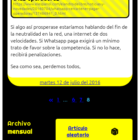
https://www.elespanol.com/elandroidelibre/noticias-y-
novedades/20160704/whatsapp-cerca-tener-pagar-
operadoras/137486941_0.html
Si algo así prosperase estaríamos hablando del fin de
la neutralidad en la red, una internet de dos
velocidades. Si Whatsapp paga exigirá un mínimo
trato de favor sobre la competencia. Si no lo hace,
recibirá penalizaciones.
Sea como sea, perdemos todos,
martes 12 de julio del 2016
«
1
…
6
7
8
Archivo
Artículo
mensual
aleatorio