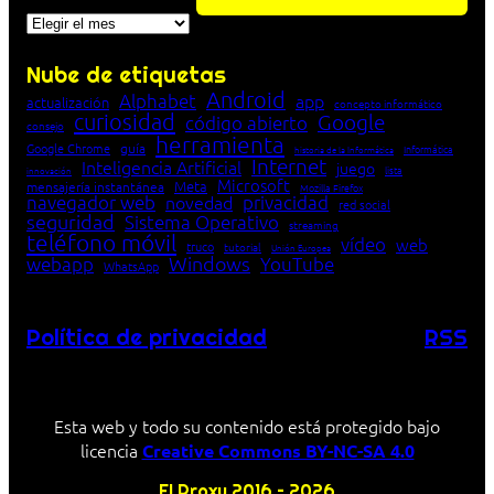
Archivos
Nube de etiquetas
Android
Alphabet
app
actualización
concepto informático
curiosidad
Google
código abierto
consejo
herramienta
Google Chrome
guía
Informática
historia de la Informática
Internet
Inteligencia Artificial
juego
lista
innovación
Microsoft
Meta
mensajería instantánea
Mozilla Firefox
navegador web
novedad
privacidad
red social
seguridad
Sistema Operativo
streaming
teléfono móvil
vídeo
web
truco
tutorial
Unión Europea
Windows
webapp
YouTube
WhatsApp
Política de privacidad
RSS
Esta web y todo su contenido está protegido bajo
licencia
Creative Commons BY-NC-SA 4.0
El Proxy 2016 – 2026