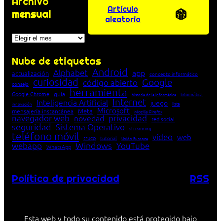
Archivo
Artículo
mensual
aleatorio
Archivos
Nube de etiquetas
Android
Alphabet
app
actualización
concepto informático
curiosidad
Google
código abierto
consejo
herramienta
Google Chrome
guía
Informática
historia de la Informática
Internet
Inteligencia Artificial
juego
lista
innovación
Microsoft
Meta
mensajería instantánea
Mozilla Firefox
navegador web
novedad
privacidad
red social
seguridad
Sistema Operativo
streaming
teléfono móvil
vídeo
web
truco
tutorial
Unión Europea
Windows
webapp
YouTube
WhatsApp
Política de privacidad
RSS
Esta web y todo su contenido está protegido bajo