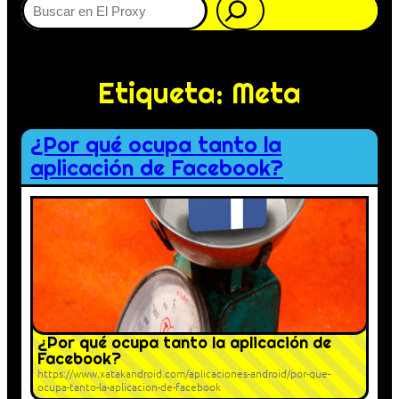
Etiqueta:
Meta
¿Por qué ocupa tanto la
aplicación de Facebook?
¿Por qué ocupa tanto la aplicación de
Facebook?
https://www.xatakandroid.com/aplicaciones-android/por-que-
ocupa-tanto-la-aplicacion-de-facebook