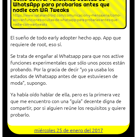
WhatsApp para probarlas antes que
nadie con WA Tweaks
https://www.xatakandroid.com/comunicacion-y-mensajeria/como-
activar-funciones-ocultas-de-whatsapp-para-probarlas-antes-que-
nadie-con-wa-tweaks
El sueño de todo early adopter hecho app. App que
requiere de root, eso sí.
Se trata de engañar al Whatsapp para que nos active
funciones experimentales que sólo unos pocos están
probando. Por la gracia de decir “yo ya usaba los
estados de Whatsapp antes de que estuviesen de
moda”, supongo.
Ya había oído hablar de ella, pero es la primera vez
que me encuentro con una “guía” decente digna de
compartir, por si alguien reúne los requisitos y quiere
probarlo.
miércoles 25 de enero del 2017