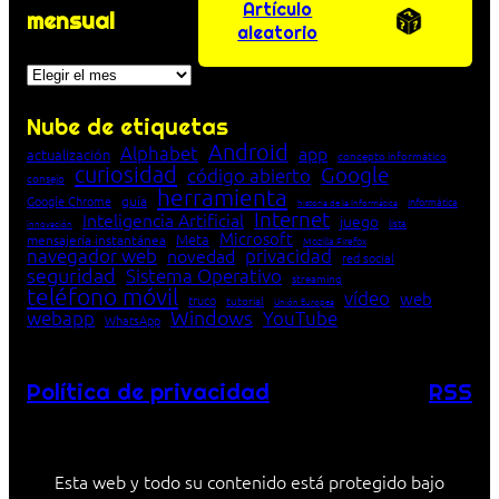
Artículo
mensual
aleatorio
Archivos
Nube de etiquetas
Android
Alphabet
app
actualización
concepto informático
curiosidad
Google
código abierto
consejo
herramienta
Google Chrome
guía
Informática
historia de la Informática
Internet
Inteligencia Artificial
juego
lista
innovación
Microsoft
Meta
mensajería instantánea
Mozilla Firefox
navegador web
novedad
privacidad
red social
seguridad
Sistema Operativo
streaming
teléfono móvil
vídeo
web
truco
tutorial
Unión Europea
Windows
webapp
YouTube
WhatsApp
Política de privacidad
RSS
Esta web y todo su contenido está protegido bajo