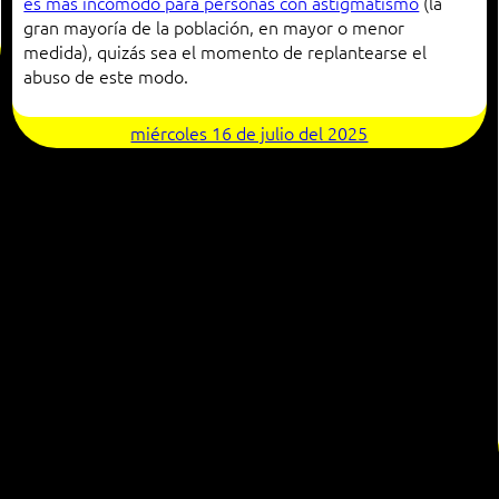
es más incómodo para personas con astigmatismo
(la
gran mayoría de la población, en mayor o menor
medida), quizás sea el momento de replantearse el
abuso de este modo.
miércoles 16 de julio del 2025