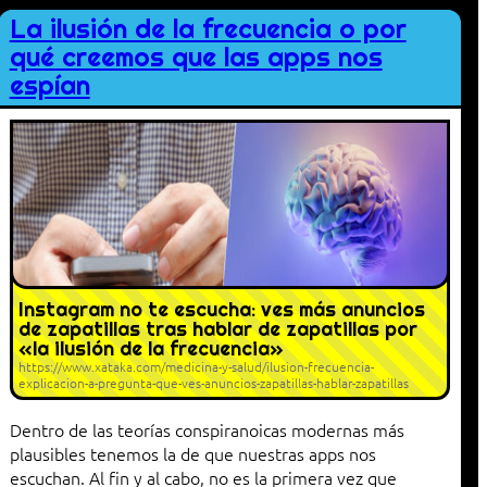
La ilusión de la frecuencia o por
qué creemos que las apps nos
espían
Instagram no te escucha: ves más anuncios
de zapatillas tras hablar de zapatillas por
«la ilusión de la frecuencia»
https://www.xataka.com/medicina-y-salud/ilusion-frecuencia-
explicacion-a-pregunta-que-ves-anuncios-zapatillas-hablar-zapatillas
Dentro de las teorías conspiranoicas modernas más
plausibles tenemos la de que nuestras apps nos
escuchan. Al fin y al cabo, no es la primera vez que