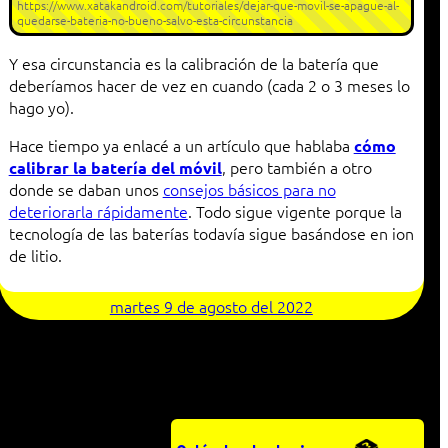
https://www.xatakandroid.com/tutoriales/dejar-que-movil-se-apague-al-
quedarse-bateria-no-bueno-salvo-esta-circunstancia
Y esa circunstancia es la calibración de la batería que
deberíamos hacer de vez en cuando (cada 2 o 3 meses lo
hago yo).
Hace tiempo ya enlacé a un artículo que hablaba
cómo
, pero también a otro
calibrar la batería del móvil
donde se daban unos
consejos básicos para no
deteriorarla rápidamente
. Todo sigue vigente porque la
tecnología de las baterías todavía sigue basándose en ion
de litio.
martes 9 de agosto del 2022