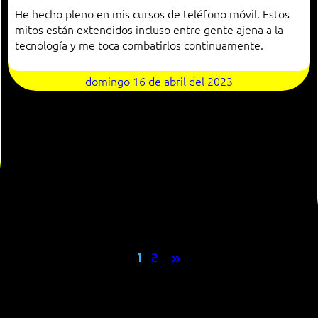
He hecho pleno en mis cursos de teléfono móvil. Estos
mitos están extendidos incluso entre gente ajena a la
tecnología y me toca combatirlos continuamente.
domingo 16 de abril del 2023
»
1
2