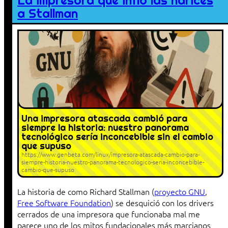
La impresora que infló las narices
a Stallman
Una impresora atascada cambió para
siempre la historia: nuestro panorama
tecnológico sería inconcebible sin el cambio
que supuso
https://www.genbeta.com/linux/impresora-atascada-cambio-para-
siempre-historia-nuestro-panorama-tecnologico-seria-inconcebible-
cambio-que-supuso
La historia de como Richard Stallman (
proyecto GNU
,
Free Software Foundation
) se desquició con los drivers
cerrados de una impresora que funcionaba mal me
parece uno de los mitos fundacionales más marcianos