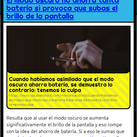
El modo oscuro no ahorra tanta
batería si provoca que subas el
brillo de la pantalla
Cuando habíamos asimilado que el modo
oscuro ahorra batería, se demuestra lo
contrario: tenemos la culpa
https://www.xatakandroid.com/moviles-android/cuando-habiamos-
asimilado-que-modo-oscuro-ahorra-bateria-se-demuestra-contrario-
tenemos-culpa
Resulta que al usar el modo oscuro se aumenta
significativamente el brillo de la pantalla y eso rompe
con la idea del ahorro de batería. Si a eso le sumas que