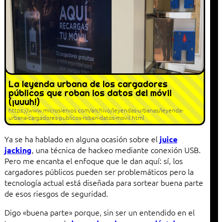
La leyenda urbana de los cargadores
públicos que roban los datos del móvil
(¡uuuh!)
https://www.microsiervos.com/archivo/leyendas-urbanas/leyenda-
urbana-cargadores-publicos-roban-datos-movil.html
Ya se ha hablado en alguna ocasión sobre el
juice
, una técnica de hackeo mediante conexión USB.
jacking
Pero me encanta el enfoque que le dan aquí: sí, los
cargadores públicos pueden ser problemáticos pero la
tecnología actual está diseñada para sortear buena parte
de esos riesgos de seguridad.
Digo «buena parte» porque, sin ser un entendido en el