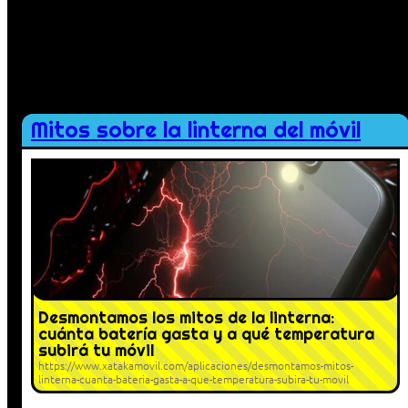
Mitos sobre la linterna del móvil
Desmontamos los mitos de la linterna:
cuánta batería gasta y a qué temperatura
subirá tu móvil
https://www.xatakamovil.com/aplicaciones/desmontamos-mitos-
linterna-cuanta-bateria-gasta-a-que-temperatura-subira-tu-movil