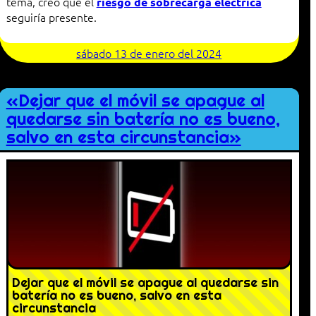
tema, creo que el
riesgo de sobrecarga eléctrica
seguiría presente.
sábado 13 de enero del 2024
«Dejar que el móvil se apague al
quedarse sin batería no es bueno,
salvo en esta circunstancia»
Dejar que el móvil se apague al quedarse sin
batería no es bueno, salvo en esta
circunstancia