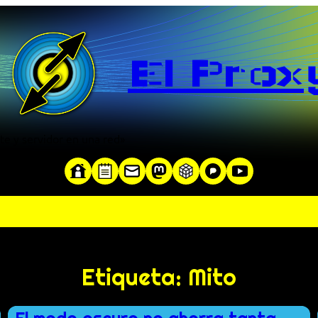
El Prox
te y servidor en una red»
Etiqueta:
Mito