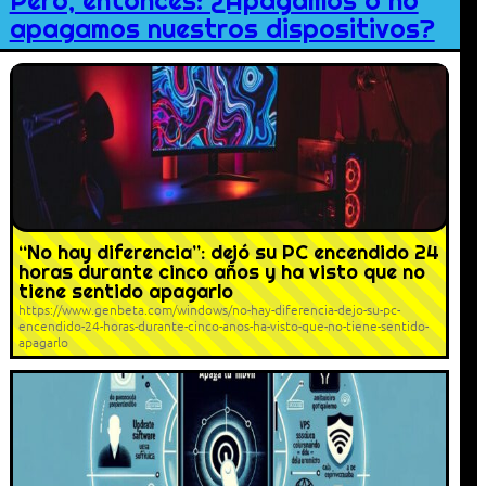
Pero, entonces: ¿Apagamos o no
apagamos nuestros dispositivos?
“No hay diferencia”: dejó su PC encendido 24
horas durante cinco años y ha visto que no
tiene sentido apagarlo
https://www.genbeta.com/windows/no-hay-diferencia-dejo-su-pc-
encendido-24-horas-durante-cinco-anos-ha-visto-que-no-tiene-sentido-
apagarlo