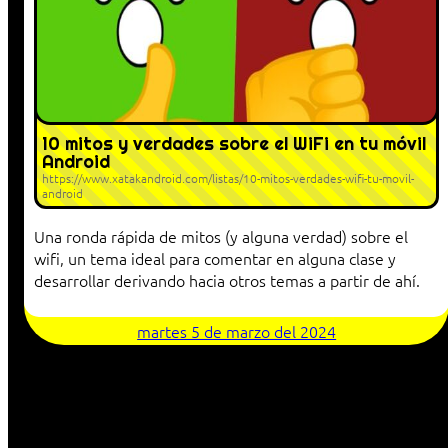
10 mitos y verdades sobre el WiFi en tu móvil
Android
https://www.xatakandroid.com/listas/10-mitos-verdades-wifi-tu-movil-
android
Una ronda rápida de mitos (y alguna verdad) sobre el
wifi, un tema ideal para comentar en alguna clase y
desarrollar derivando hacia otros temas a partir de ahí.
martes 5 de marzo del 2024