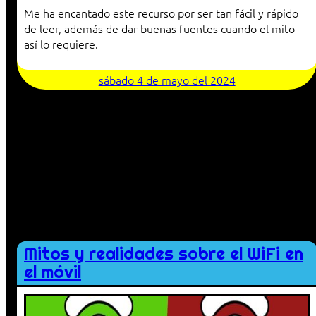
Me ha encantado este recurso por ser tan fácil y rápido
de leer, además de dar buenas fuentes cuando el mito
así lo requiere.
sábado 4 de mayo del 2024
Mitos y realidades sobre el WiFi en
el móvil