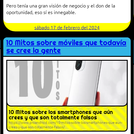
Pero tenía una gran visión de negocio y el don de la
oportunidad, eso sí es innegable.
sábado 17 de febrero del 2024
10 Mitos sobre móviles que todavía
se cree la gente
10 Mitos sobre los smartphones que aún
crees y que son totalmente falsos
https://www.proandroid.com/10-mitos-sobre-los-smartphones-que-aun-
crees-y-que-son-totalmente-falsos/