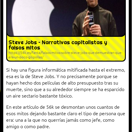
Steve Jobs – Narrativas capitalistas y
falsos mitos
https://56k.es/fanta/falsos-mitos-sobre-steve-jobs-que-demuestran-que-
era-un-poco-gilipollas/
Si hay una figura informática mitificada hasta el extremo,
esa es la de Steve Jobs. Y no precisamente porque se
hayan hecho dos películas de alto presupuesto tras su
muerte, sino que a su alrededor siempre se ha esparcido
un aire sectario bastante tóxico.
En este artículo de 56k se desmontan unos cuantos de
esos mitos dejando bastante claro el tipo de persona que
era: una a la que no querrías jamás como jefe, como
amigo o como padre.