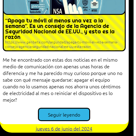
“Apaga tu móvil al menos una vez a la
semana”. Es un consejo de la Agencia de
Seguridad Nacional de EE.UU., y esta es la
razón
https://www.genbeta.com/seguridad/apaga-tu-movil-al-vez-a-semana-
consejo-agencia-seguridad-nacional-ee-uu-esta-razon
Me he encontrado con estas dos noticias en el mismo
medio de comunicación con apenas unas horas de
diferencia y me ha parecido muy curioso porque uno no
sabe con qué mensaje quedarse: apagar el equipo
cuando no lo usamos apenas nos ahorra unos céntimos
de electricidad al mes o reiniciar el dispositivo es lo
mejor?
Seguir leyendo
jueves 6 de junio del 2024