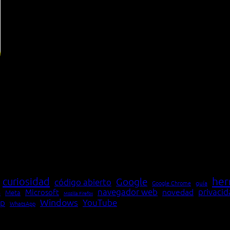
her
curiosidad
Google
código abierto
Google Chrome
guía
navegador web
novedad
privaci
Microsoft
Meta
a
Mozilla Firefox
Windows
p
YouTube
WhatsApp