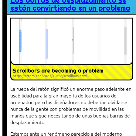
Las barras de desplazamiento se
están convirtiendo en un problema
Scrollbars are becoming a problem
https://artemis.sh/2023/10/12/scrollbars.html
La rueda del ratón significó un enorme paso adelante en
usabilidad para la gran mayoría de los usuarios de
ordenador, pero los diseñadores no deberían olvidarse
nunca de la gente con problemas de movilidad en las
manos que sigue necesitando de unas buenas barras de
desplazamiento.
Estamos ante un fenómeno parecido a del moderno