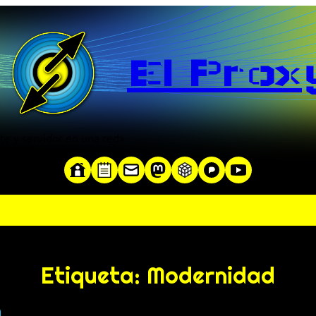
El Prox
te y servidor en una red»
Etiqueta:
Modernidad