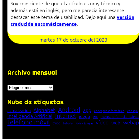
Soy consciente de que el artículo es muy técnico y
además está en inglés, pero me parecía interesante
destacar este tema de usabilidad. Dejo aquí una
versión
.
traducida automáticamente
martes 17 de octubre del 2023
Archivo
mensual
Archivos
Nube de etiquetas
Android
Alphabet
app
actualización
concepto informático
consejo
Internet
Inteligencia Artificial
juego
mensajería instantáne
lista
teléfono móvil
vídeo
webap
web
truco
tutorial
Unión Europea