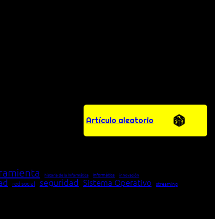
Artículo aleatorio
ramienta
Informática
historia de la Informática
innovación
seguridad
dad
Sistema Operativo
red social
streaming