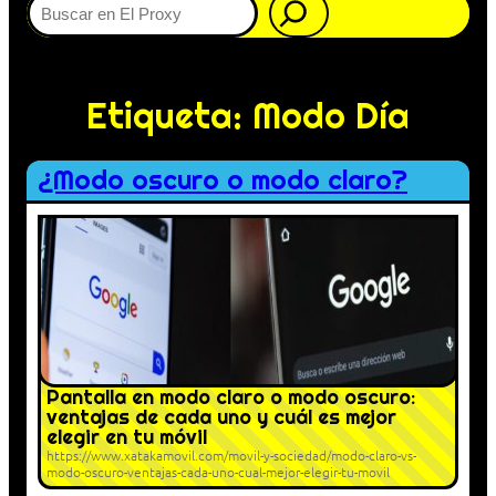
Etiqueta:
Modo Día
¿Modo oscuro o modo claro?
Pantalla en modo claro o modo oscuro:
ventajas de cada uno y cuál es mejor
elegir en tu móvil
https://www.xatakamovil.com/movil-y-sociedad/modo-claro-vs-
modo-oscuro-ventajas-cada-uno-cual-mejor-elegir-tu-movil