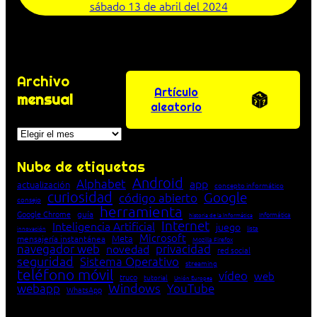
sábado 13 de abril del 2024
Archivo
Artículo
mensual
aleatorio
Archivos
Nube de etiquetas
Android
Alphabet
app
actualización
concepto informático
curiosidad
Google
código abierto
consejo
herramienta
Google Chrome
guía
Informática
historia de la Informática
Internet
Inteligencia Artificial
juego
lista
innovación
Microsoft
Meta
mensajería instantánea
Mozilla Firefox
navegador web
novedad
privacidad
red social
seguridad
Sistema Operativo
streaming
teléfono móvil
vídeo
web
truco
tutorial
Unión Europea
Windows
webapp
YouTube
WhatsApp