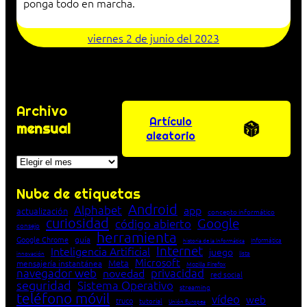
ponga todo en marcha.
viernes 2 de junio del 2023
Archivo
Artículo
mensual
aleatorio
Archivos
Nube de etiquetas
Android
Alphabet
app
actualización
concepto informático
curiosidad
Google
código abierto
consejo
herramienta
Google Chrome
guía
Informática
historia de la Informática
Internet
Inteligencia Artificial
juego
lista
innovación
Microsoft
Meta
mensajería instantánea
Mozilla Firefox
navegador web
novedad
privacidad
red social
seguridad
Sistema Operativo
streaming
teléfono móvil
vídeo
web
truco
tutorial
Unión Europea