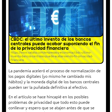
CBDC: el último invento de los bancos
centrales puede acabar suponiendo el fin
de la privacidad financiera
https://www.xataka.com/empresas-y-economia/cbdc-ultimo-
invento-bancos-centrales-puede-acabar-siendo-fin-privacidad-
financiera
La pandemia aceleró el proceso de normalización de
los pagos digitales (yo mismo he cambiado mis
hábitos) y la moneda digital de los bancos centrales
pueden ser la puñalada definitiva al efectivo.
En el artículo se hace hincapié en los posibles
problemas de privacidad que todo esto puede
conllevar y espero que se atajen antes de que se