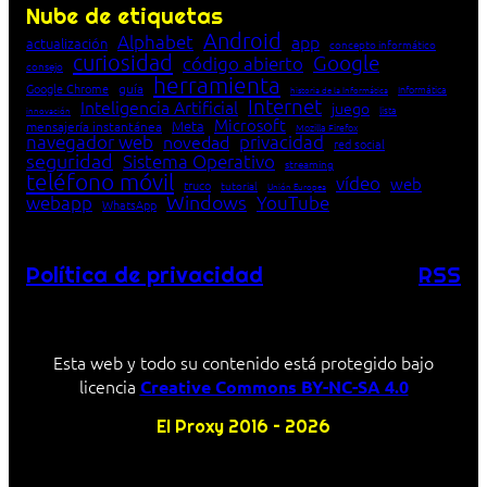
Nube de etiquetas
Android
Alphabet
app
actualización
concepto informático
curiosidad
Google
código abierto
consejo
herramienta
Google Chrome
guía
Informática
historia de la Informática
Internet
Inteligencia Artificial
juego
lista
innovación
Microsoft
Meta
mensajería instantánea
Mozilla Firefox
navegador web
novedad
privacidad
red social
seguridad
Sistema Operativo
streaming
teléfono móvil
vídeo
web
truco
tutorial
Unión Europea
Windows
webapp
YouTube
WhatsApp
Política de privacidad
RSS
Esta web y todo su contenido está protegido bajo
licencia
Creative Commons BY-NC-SA 4.0
El Proxy 2016 – 2026