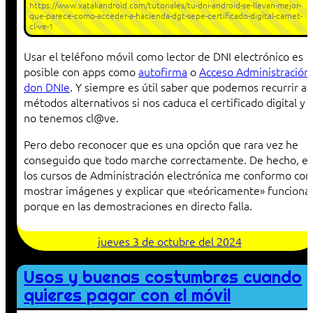
https://www.xatakandroid.com/tutoriales/tu-dni-android-se-llevan-mejor-
que-parece-como-acceder-a-hacienda-dgt-sepe-certificado-digital-carnet-
cl-ve-1
Usar el teléfono móvil como lector de DNI electrónico es
posible con apps como
autofirma
o
Acceso Administración
don DNIe
. Y siempre es útil saber que podemos recurrir a
métodos alternativos si nos caduca el certificado digital y
no tenemos cl@ve.
Pero debo reconocer que es una opción que rara vez he
conseguido que todo marche correctamente. De hecho, e
los cursos de Administración electrónica me conformo con
mostrar imágenes y explicar que «teóricamente» funciona,
porque en las demostraciones en directo falla.
jueves 3 de octubre del 2024
Usos y buenas costumbres cuando
quieres pagar con el móvil