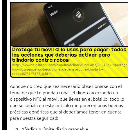
Protege tu móvil si lo usas para pagar: todas
las acciones que deberías activar para
blindarlo contra robos
https://www.elespanol.com/elandroidelibre/tutoriales/20240129/protege-
movil-usas-pagar-todas-acciones-deberias-activar-blindarlo-
robos/827417378_0.html
Aunque no creo que sea necesario obsesionarse con el
tema de que te puedan robar el dinero acercando un
dispositivo NFC al móvil que llevas en el bolsillo, todo lo
que se señala en este artículo me parecen unas buenas
prácticas genéricas que sí deberíamos tener en cuenta
para nuestra seguridad:
Añadir un límite diario razonable