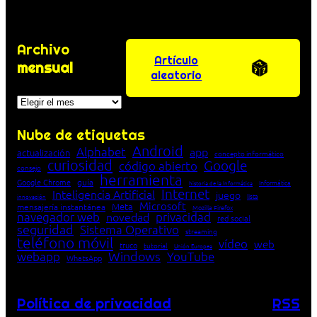
Archivo
Artículo
mensual
aleatorio
Archivos
Nube de etiquetas
Android
Alphabet
app
actualización
concepto informático
curiosidad
Google
código abierto
consejo
herramienta
Google Chrome
guía
Informática
historia de la Informática
Internet
Inteligencia Artificial
juego
lista
innovación
Microsoft
Meta
mensajería instantánea
Mozilla Firefox
navegador web
novedad
privacidad
red social
seguridad
Sistema Operativo
streaming
teléfono móvil
vídeo
web
truco
tutorial
Unión Europea
Windows
webapp
YouTube
WhatsApp
Política de privacidad
RSS