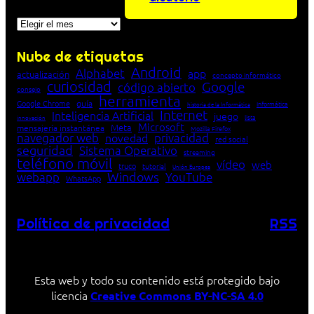
Archivos
Nube de etiquetas
Android
Alphabet
app
actualización
concepto informático
curiosidad
Google
código abierto
consejo
herramienta
Google Chrome
guía
Informática
historia de la Informática
Internet
Inteligencia Artificial
juego
lista
innovación
Microsoft
Meta
mensajería instantánea
Mozilla Firefox
navegador web
novedad
privacidad
red social
seguridad
Sistema Operativo
streaming
teléfono móvil
vídeo
web
truco
tutorial
Unión Europea
Windows
webapp
YouTube
WhatsApp
Política de privacidad
RSS
Esta web y todo su contenido está protegido bajo
licencia
Creative Commons BY-NC-SA 4.0