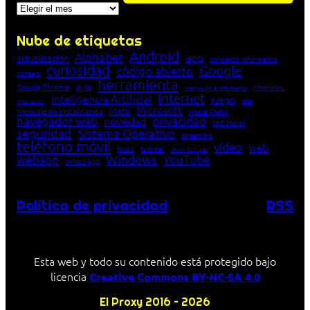
Archivos
Nube de etiquetas
Android
Alphabet
app
actualización
concepto informático
curiosidad
Google
código abierto
consejo
herramienta
Google Chrome
guía
Informática
historia de la Informática
Internet
Inteligencia Artificial
juego
lista
innovación
Microsoft
Meta
mensajería instantánea
Mozilla Firefox
navegador web
novedad
privacidad
red social
seguridad
Sistema Operativo
streaming
teléfono móvil
vídeo
web
truco
tutorial
Unión Europea
Windows
webapp
YouTube
WhatsApp
Política de privacidad
RSS
Esta web y todo su contenido está protegido bajo
licencia
Creative Commons BY-NC-SA 4.0
El Proxy 2016 – 2026