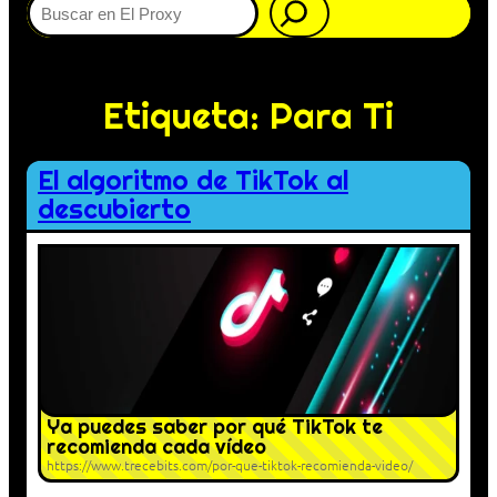
Etiqueta:
Para Ti
El algoritmo de TikTok al
descubierto
Ya puedes saber por qué TikTok te
recomienda cada vídeo
https://www.trecebits.com/por-que-tiktok-recomienda-video/