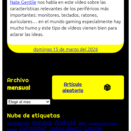
Nate Gentile
nos habla en este vídeo sobre las
características relevantes de los periféricos más
importantes: monitores, teclados, ratones,
auriculares… en el mundo gaming especialmente hay
mucho humo y este tipo de vídeos vienen bien para
aclarar las ideas.
domingo 15 de marzo del 2026
Archivo
Artículo
mensual
aleatorio
Archivos
Nube de etiquetas
Android
Alphabet
app
actualización
concepto informático
curiosidad
Google
código abierto
consejo