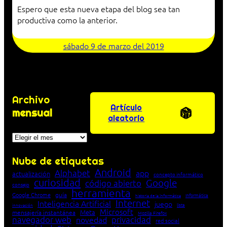
Espero que esta nueva etapa del blog sea tan
productiva como la anterior.
sábado 9 de marzo del 2019
Archivo
Artículo
mensual
aleatorio
Archivos
Nube de etiquetas
Android
Alphabet
app
actualización
concepto informático
curiosidad
Google
código abierto
consejo
herramienta
Google Chrome
guía
Informática
historia de la Informática
Internet
Inteligencia Artificial
juego
lista
innovación
Microsoft
Meta
mensajería instantánea
Mozilla Firefox
navegador web
novedad
privacidad
red social