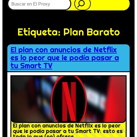
Etiqueta:
Plan Barato
El plan con anuncios de Netflix
es lo peor que le podía pasar a
tu Smart TV
El plan con anuncios de Netflix es lo peor
que le podía pasar a tu Smart TV: esto es
todo lo que (no) ofrece