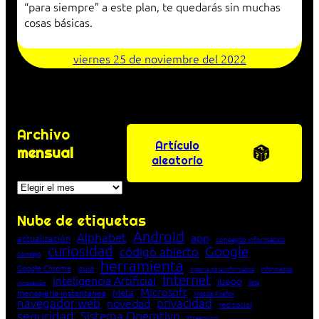
“para siempre” a este plan, te quedarás sin muchas
cosas básicas.
viernes 25 de noviembre del 2022
Archivo
Artículo
mensual
aleatorio
Archivos
Nube de etiquetas
Android
Alphabet
app
actualización
concepto informático
curiosidad
Google
código abierto
consejo
herramienta
Google Chrome
guía
Informática
historia de la Informática
Internet
Inteligencia Artificial
juego
lista
innovación
Microsoft
Meta
mensajería instantánea
Mozilla Firefox
navegador web
novedad
privacidad
red social
seguridad
Sistema Operativo
streaming