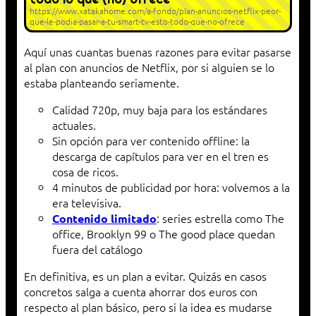
https://www.xatakahome.com/a-fondo/plan-anuncios-netflix-peor-
que-le-podia-pasar-a-tu-smart-tv-esto-todo-que-no-ofrece
Aquí unas cuantas buenas razones para evitar pasarse
al plan con anuncios de Netflix, por si alguien se lo
estaba planteando seriamente.
Calidad 720p, muy baja para los estándares
actuales.
Sin opción para ver contenido offline: la
descarga de capítulos para ver en el tren es
cosa de ricos.
4 minutos de publicidad por hora: volvemos a la
era televisiva.
: series estrella como The
Contenido limitado
office, Brooklyn 99 o The good place quedan
fuera del catálogo
En definitiva, es un plan a evitar. Quizás en casos
concretos salga a cuenta ahorrar dos euros con
respecto al plan básico, pero si la idea es mudarse