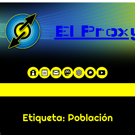
El Prox
te y servidor en una red»
Etiqueta:
Población