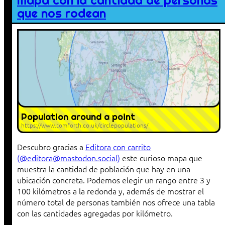
Mapa con la cantidad de personas
que nos rodean
Population around a point
https://www.tomforth.co.uk/circlepopulations/
Descubro gracias a
Editora con carrito
(@editora@mastodon.social)
este curioso mapa que
muestra la cantidad de población que hay en una
ubicación concreta. Podemos elegir un rango entre 3 y
100 kilómetros a la redonda y, además de mostrar el
número total de personas también nos ofrece una tabla
con las cantidades agregadas por kilómetro.