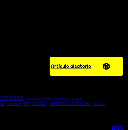
Artículo aleatorio
ramienta
Informática
historia de la Informática
innovación
seguridad
dad
Sistema Operativo
red social
streaming
RSS