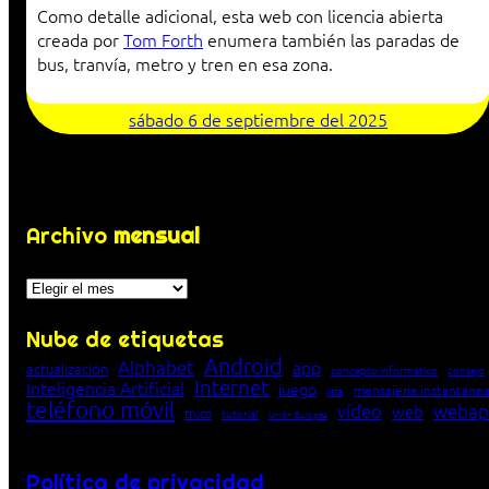
Como detalle adicional, esta web con licencia abierta
creada por
Tom Forth
enumera también las paradas de
bus, tranvía, metro y tren en esa zona.
sábado 6 de septiembre del 2025
Archivo
mensual
Archivos
Nube de etiquetas
Android
Alphabet
app
actualización
concepto informático
consejo
Internet
Inteligencia Artificial
juego
mensajería instantáne
lista
teléfono móvil
vídeo
webap
web
truco
tutorial
Unión Europea
Política de privacidad