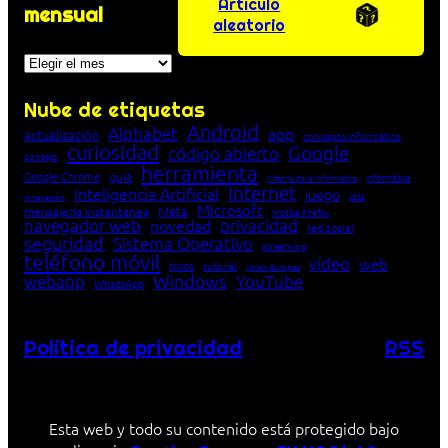
Artículo
mensual
aleatorio
Archivos
Nube de etiquetas
Android
Alphabet
app
actualización
concepto informático
curiosidad
Google
código abierto
consejo
herramienta
Google Chrome
guía
Informática
historia de la Informática
Internet
Inteligencia Artificial
juego
lista
innovación
Microsoft
Meta
mensajería instantánea
Mozilla Firefox
navegador web
novedad
privacidad
red social
seguridad
Sistema Operativo
streaming
teléfono móvil
vídeo
web
truco
tutorial
Unión Europea
Windows
webapp
YouTube
WhatsApp
Política de privacidad
RSS
Esta web y todo su contenido está protegido bajo