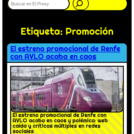
Etiqueta:
Promoción
El estreno promocional de Renfe
con AVLO acaba en caos
El estreno promocional de Renfe con
AVLO acaba en caos y polémica: web
caída y críticas múltiples en redes
sociales