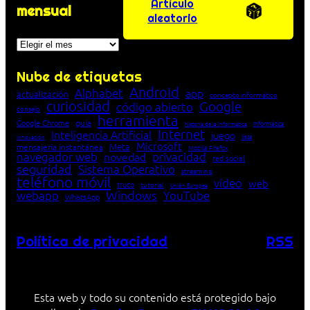
Artículo
mensual
aleatorio
Archivos
Nube de etiquetas
Android
Alphabet
app
actualización
concepto informático
curiosidad
Google
código abierto
consejo
herramienta
Google Chrome
guía
Informática
historia de la Informática
Internet
Inteligencia Artificial
juego
lista
innovación
Microsoft
Meta
mensajería instantánea
Mozilla Firefox
navegador web
novedad
privacidad
red social
seguridad
Sistema Operativo
streaming
teléfono móvil
vídeo
web
truco
tutorial
Unión Europea
Windows
webapp
YouTube
WhatsApp
Política de privacidad
RSS
Esta web y todo su contenido está protegido bajo