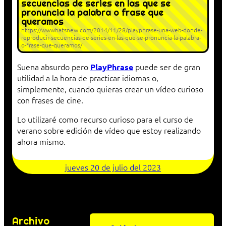
secuencias de series en las que se
pronuncia la palabra o frase que
queramos
https://wwwhatsnew.com/2014/11/28/playphrase-una-web-donde-
reproducir-secuencias-de-series-en-las-que-se-pronuncia-la-palabra-
o-frase-que-queramos/
Suena absurdo pero
puede ser de gran
PlayPhrase
utilidad a la hora de practicar idiomas o,
simplemente, cuando quieras crear un vídeo curioso
con frases de cine.
Lo utilizaré como recurso curioso para el curso de
verano sobre edición de vídeo que estoy realizando
ahora mismo.
jueves 20 de julio del 2023
Archivo