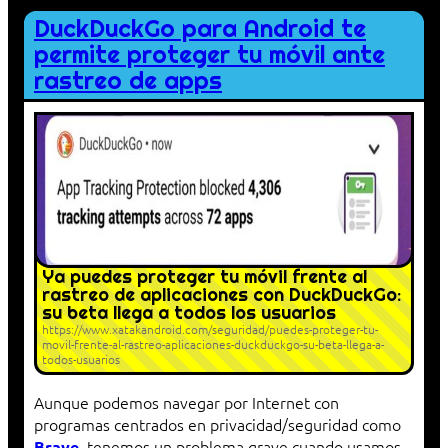
DuckDuckGo para Android te
permite proteger tu móvil ante
rastreo de apps
Ya puedes proteger tu móvil frente al
rastreo de aplicaciones con DuckDuckGo:
su beta llega a todos los usuarios
https://www.xatakandroid.com/seguridad/puedes-proteger-tu-
movil-frente-al-rastreo-aplicaciones-duckduckgo-su-beta-llega-a-
todos-usuarios
Aunque podemos navegar por Internet con
programas centrados en privacidad/seguridad como
, tenemos un problema grave cuando usamos
Brave