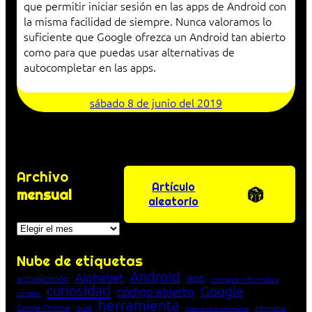
que permitir iniciar sesión en las apps de Android con
la misma facilidad de siempre. Nunca valoramos lo
suficiente que Google ofrezca un Android tan abierto
como para que puedas usar alternativas de
autocompletar en las apps.
sábado 8 de junio del 2019
Archivo
Artículo
mensual
aleatorio
Archivos
Nube de etiquetas
Android
Alphabet
app
actualización
concepto informático
curiosidad
Google
código abierto
consejo
herramienta
Google Chrome
guía
Informática
historia de la Informática