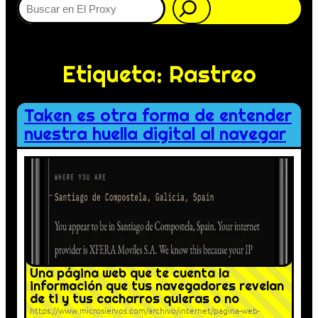
Etiqueta:
Rastreo
Taken es otra forma de entender
nuestra huella digital al navegar
Una página web que te cuenta la
información que tus navegadores revelan
de ti y tus cacharros quieras o no
https://www.microsiervos.com/archivo/internet/pagina-web-