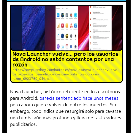
Nova Launcher vuelve… pero los usuarios
de Android no están contentos por una
razón
https://computerhoy.20minutos.es/moviles/nova-launcher-vuelve-
pero-los-usuarios-android-no-estan-contentos-por-una-
razon_6923760_0.html
Nova Launcher, histórico referente en los escritorios
para Android,
parecía sentenciado hace unos meses
pero ahora quiere volver de entre los muertos. Sin
embargo, todo indica que resurgirá solo para cavarse
una tumba aún más profunda y llena de rastreadores
publicitarios.