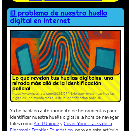
El problema de nuestra huella
digital en Internet
Lo que revelan tus huellas digitales: una
mirada más allá de la identificación
policial
https://wwwhatsnew.com/2025/07/18/lo-que-revelan-tus-huellas-
digitales-una-mirada-mas-alla-de-la-identificacion-policial/
Ya he hablado anteriormente de herramientas para
identificar nuestra huella digital a la hora de navegar,
tales como
Am I Unique
y
Cover Your Tracks de la
Electronic Frontier Foundation
, pero en este artículo