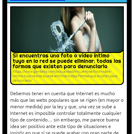
Si encuentras una foto o vídeo íntimo
tuyo en la red se puede eliminar: todas las
formas que existen para denunciarlo
https://www.genbeta.com/actualidad/encuentras-foto-video-
intimo-tuyo-red-se-puede-eliminar-todas-formas-que-existen-para-
denunciarlo
Debemos tener en cuenta que Internet es mucho
más que las webs populares que se rigen (en mayor o
menor medida) por la ley y que, una vez se sube a
Internet es imposible controlar totalmente cualquier
tipo de contenido… sin embargo, me parece buena
idea ser positivo ante este tipo de situaciones e
insistir en que sí se puede acabar con gran parte de