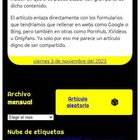
dicho contenido.
El artículo enlaza directamente con los formularios
que tendríamos que rellenar en webs como Google o
Bing, pero también en otras como Pornhub, XVideos
u OnlyFans. Ya solo por eso me parece un artículo
digno de ser compartido.
viernes 3 de noviembre del 2023
Archivo
Artículo
mensual
aleatorio
Archivos
Nube de etiquetas
Android
Alphabet
app
actualización
concepto informático