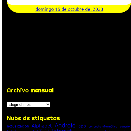
domingo 15 de octubre del 2023
Archivo
mensual
Archivos
Nube de etiquetas
Android
Alphabet
app
actualización
concepto informático
consejo
Internet