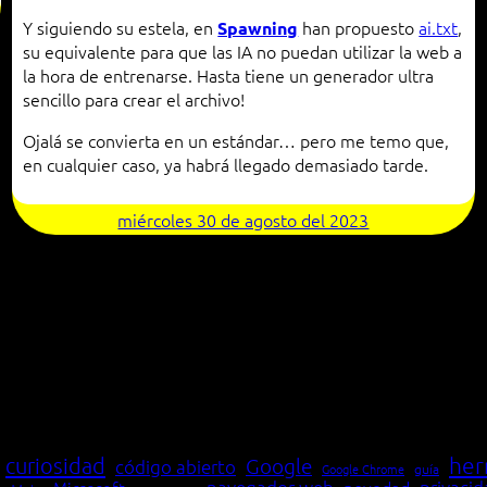
Y siguiendo su estela, en
han propuesto
ai.txt
,
Spawning
su equivalente para que las IA no puedan utilizar la web a
la hora de entrenarse. Hasta tiene un generador ultra
sencillo para crear el archivo!
Ojalá se convierta en un estándar… pero me temo que,
en cualquier caso, ya habrá llegado demasiado tarde.
miércoles 30 de agosto del 2023
her
curiosidad
Google
código abierto
Google Chrome
guía