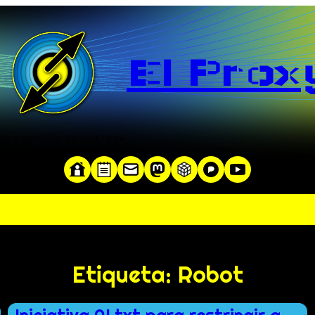
El Prox
te y servidor en una red»
Etiqueta:
Robot