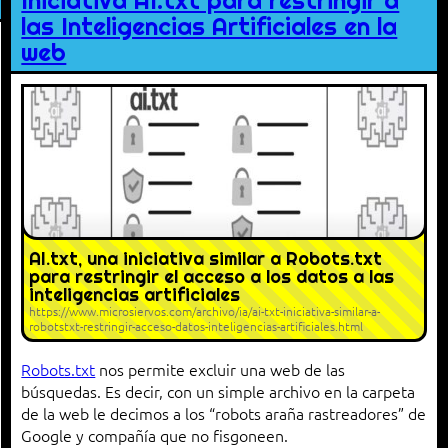
Iniciativa AI.txt para restringir a
las Inteligencias Artificiales en la
web
AI.txt, una iniciativa similar a Robots.txt
para restringir el acceso a los datos a las
inteligencias artificiales
https://www.microsiervos.com/archivo/ia/ai-txt-iniciativa-similar-a-
robotstxt-restringir-acceso-datos-inteligencias-artificiales.html
Robots.txt
nos permite excluir una web de las
búsquedas. Es decir, con un simple archivo en la carpeta
de la web le decimos a los “robots araña rastreadores” de
Google y compañía que no fisgoneen.