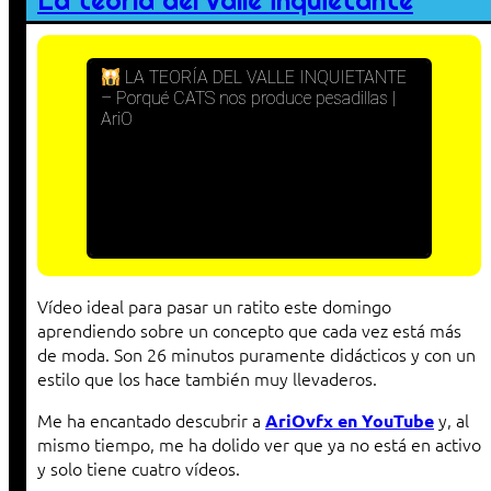
La teoría del valle inquietante
LA TEORÍA DEL VALLE INQUIETANTE
– Porqué CATS nos produce pesadillas |
AriO
Vídeo ideal para pasar un ratito este domingo
aprendiendo sobre un concepto que cada vez está más
de moda. Son 26 minutos puramente didácticos y con un
estilo que los hace también muy llevaderos.
Me ha encantado descubrir a
y, al
AriOvfx en YouTube
mismo tiempo, me ha dolido ver que ya no está en activo
y solo tiene cuatro vídeos.