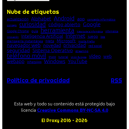
Nube de etiquetas
Android
Alphabet
app
actualización
concepto informático
curiosidad
Google
código abierto
consejo
herramienta
Google Chrome
guía
Informática
historia de la Informática
Internet
Inteligencia Artificial
juego
lista
innovación
Microsoft
Meta
mensajería instantánea
Mozilla Firefox
navegador web
novedad
privacidad
red social
seguridad
Sistema Operativo
streaming
teléfono móvil
vídeo
web
truco
tutorial
Unión Europea
Windows
webapp
YouTube
WhatsApp
Política de privacidad
RSS
Esta web y todo su contenido está protegido bajo
licencia
Creative Commons BY-NC-SA 4.0
El Proxy 2016 – 2026