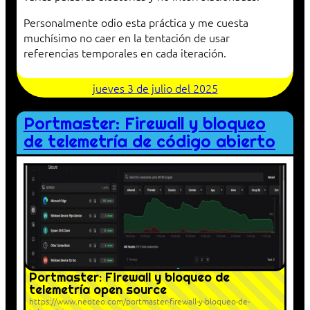
Personalmente odio esta práctica y me cuesta
muchísimo no caer en la tentación de usar
referencias temporales en cada iteración.
jueves 3 de julio del 2025
Portmaster: Firewall y bloqueo
de telemetría de código abierto
Portmaster: Firewall y bloqueo de
telemetría open source
https://www.neoteo.com/portmaster-firewall-y-bloqueo-de-