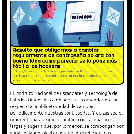
Resulta que obligarnos a cambiar
regularmente de contraseña no era tan
buena idea como parecía: se lo pone más
fácil a los hackers
https://www.genbeta.com/seguridad/resulta-que-obligarnos-a-
cambiar-regularmente-contrasena-no-era-buena-idea-como-parecia-
se-pone-facil-a-hackers
El Instituto Nacional de Estándares y Tecnología de
Estados Unidos ha cambiado su recomendación con
respecto a la obligatoriedad de cambiar
periódicamente nuestras contraseñas. Y quizás sea el
momento para exigir, a cambio, contraseñas más
largas y sugerir que, por lo menos, se compongan por
varias palabras aleatorias y no interrelacionadas.