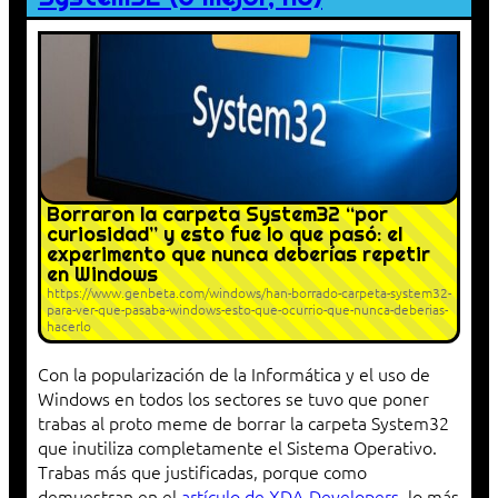
Borraron la carpeta System32 “por
curiosidad” y esto fue lo que pasó: el
experimento que nunca deberías repetir
en Windows
https://www.genbeta.com/windows/han-borrado-carpeta-system32-
para-ver-que-pasaba-windows-esto-que-ocurrio-que-nunca-deberias-
hacerlo
Con la popularización de la Informática y el uso de
Windows en todos los sectores se tuvo que poner
trabas al proto meme de borrar la carpeta System32
que inutiliza completamente el Sistema Operativo.
Trabas más que justificadas, porque como
demuestran en el
artículo de XDA-Developers
, lo más