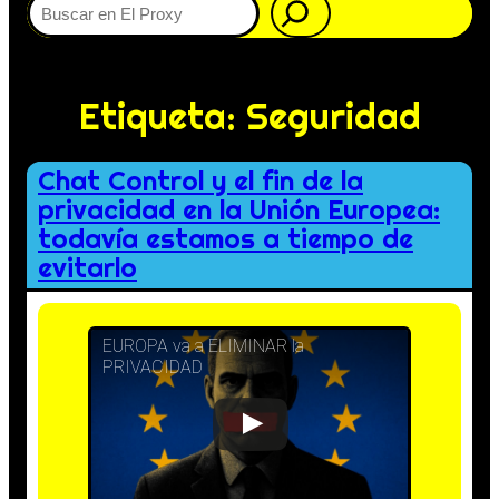
Etiqueta:
Seguridad
Chat Control y el fin de la
privacidad en la Unión Europea:
todavía estamos a tiempo de
evitarlo
EUROPA va a ELIMINAR la
PRIVACIDAD