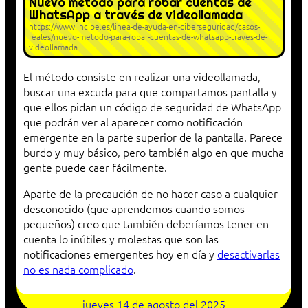
Nuevo método para robar cuentas de
WhatsApp a través de videollamada
https://www.incibe.es/linea-de-ayuda-en-ciberseguridad/casos-
reales/nuevo-metodo-para-robar-cuentas-de-whatsapp-traves-de-
videollamada
El método consiste en realizar una videollamada,
buscar una excuda para que compartamos pantalla y
que ellos pidan un código de seguridad de WhatsApp
que podrán ver al aparecer como notificación
emergente en la parte superior de la pantalla. Parece
burdo y muy básico, pero también algo en que mucha
gente puede caer fácilmente.
Aparte de la precaución de no hacer caso a cualquier
desconocido (que aprendemos cuando somos
pequeños) creo que también deberíamos tener en
cuenta lo inútiles y molestas que son las
notificaciones emergentes hoy en día y
desactivarlas
no es nada complicado
.
jueves 14 de agosto del 2025