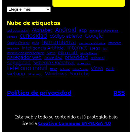
Archivos
Nube de etiquetas
Android
Alphabet
app
actualización
concepto informático
curiosidad
Google
código abierto
consejo
herramienta
Google Chrome
guía
Informática
historia de la Informática
Internet
Inteligencia Artificial
juego
lista
innovación
Microsoft
Meta
mensajería instantánea
Mozilla Firefox
navegador web
novedad
privacidad
red social
seguridad
Sistema Operativo
streaming
teléfono móvil
vídeo
web
truco
tutorial
Unión Europea
Windows
webapp
YouTube
WhatsApp
Política de privacidad
RSS
Esta web y todo su contenido está protegido bajo
licencia
Creative Commons BY-NC-SA 4.0