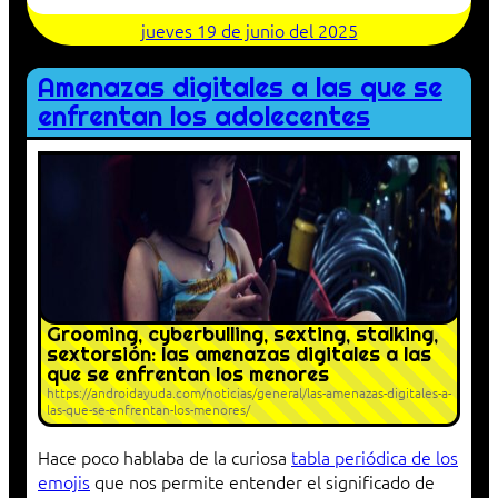
jueves 19 de junio del 2025
Amenazas digitales a las que se
enfrentan los adolecentes
Grooming, cyberbulling, sexting, stalking,
sextorsión: las amenazas digitales a las
que se enfrentan los menores
https://androidayuda.com/noticias/general/las-amenazas-digitales-a-
las-que-se-enfrentan-los-menores/
Hace poco hablaba de la curiosa
tabla periódica de los
emojis
que nos permite entender el significado de