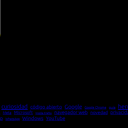
her
curiosidad
Google
código abierto
Google Chrome
guía
navegador web
novedad
privaci
Microsoft
Meta
a
Mozilla Firefox
Windows
p
YouTube
WhatsApp