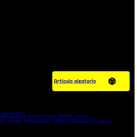
Artículo aleatorio
ramienta
Informática
historia de la Informática
innovación
seguridad
dad
Sistema Operativo
red social
streaming