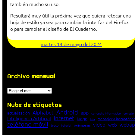
también mucho su uso.
Resultará muy útil la próxima vez que quiera retocar una
hoja de estilo ya sea para cambiar la interfaz del Firefox
o para cambiar el diseño de El Cuaderno.
martes 14 de mayo del 2024
Archivo
mensual
Archivos
Nube de etiquetas
Android
Alphabet
app
actualización
concepto informático
consejo
Internet
Inteligencia Artificial
juego
mensajería instantáne
lista
teléfono móvil
vídeo
webap
web
truco
tutorial
Unión Europea