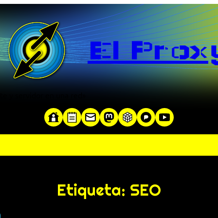
El Prox
te y servidor en una red»
Etiqueta:
SEO