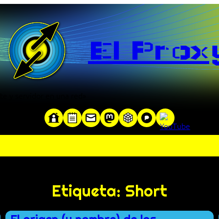
El Prox
te y servidor en una red»
Etiqueta:
Short