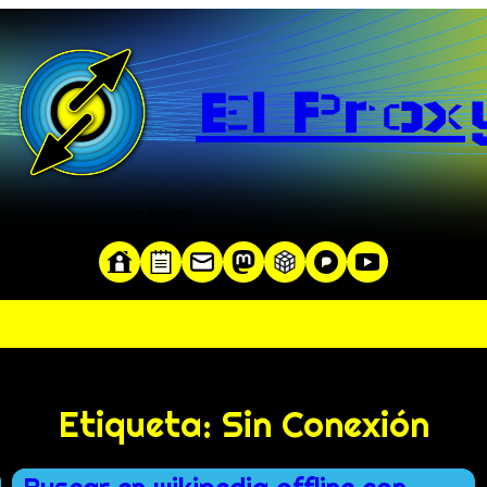
El Prox
te y servidor en una red»
Etiqueta:
Sin Conexión