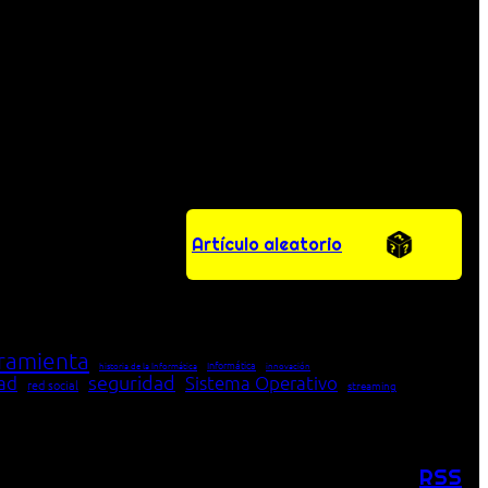
Artículo aleatorio
ramienta
Informática
historia de la Informática
innovación
seguridad
dad
Sistema Operativo
red social
streaming
RSS