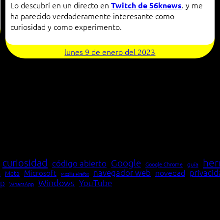
Lo descubrí en un directo en
. y me
Twitch de 56knews
ha parecido verdaderamente interesante como
curiosidad y como experimento.
lunes 9 de enero del 2023
her
curiosidad
Google
código abierto
Google Chrome
guía
navegador web
novedad
privaci
Microsoft
Meta
a
Mozilla Firefox
Windows
p
YouTube
WhatsApp