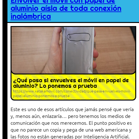
Envolver el móvil con papel de
aluminio aísla de toda conexión
inalámbrica
¿Qué pasa si envuelves el móvil en papel de
aluminio? Lo ponemos a prueba
https://www.xatakamovil.com/conectividad/que-pasa-envuelves-movil-
papel-aluminio-ponemos-a-prueba
Este es uno de esos artículos que jamás pensé que vería
y, menos aún, enlazaría… pero tenemos los medios de
comunicación que nos merecemos. El punto positivo es
que no parece un copia y pega de una web americana y
las fotos no están generadas por Inteligencia Artificial.