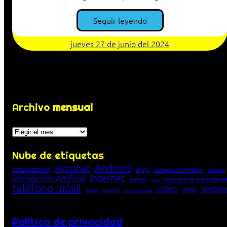
Seguir leyendo
jueves 27 de junio del 2024
Archivo
mensual
Archivos
Nube de etiquetas
Android
Alphabet
app
actualización
concepto informático
consejo
Internet
Inteligencia Artificial
juego
mensajería instantáne
lista
teléfono móvil
vídeo
webap
web
truco
tutorial
Unión Europea
Política de privacidad