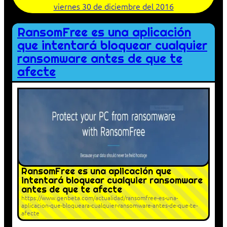
viernes 30 de diciembre del 2016
RansomFree es una aplicación
que intentará bloquear cualquier
ransomware antes de que te
afecte
RansomFree es una aplicación que
intentará bloquear cualquier ransomware
antes de que te afecte
https://www.genbeta.com/actualidad/ransomfree-es-una-
aplicacion-que-bloqueara-cualquier-ransomware-antes-de-que-te-
afecte