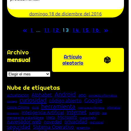
domingo 18 de diciembre del 2016
«
»
1
…
11
12
13
14
15
16
Archivo
Artículo
mensual
aleatorio
Archivos
Nube de etiquetas
Android
Alphabet
app
actualización
concepto informático
curiosidad
Google
código abierto
consejo
herramienta
Google Chrome
guía
Informática
historia de la Informática
Internet
Inteligencia Artificial
juego
lista
innovación
Microsoft
Meta
mensajería instantánea
Mozilla Firefox
navegador web
novedad
privacidad
red social
seguridad
Sistema Operativo
streaming