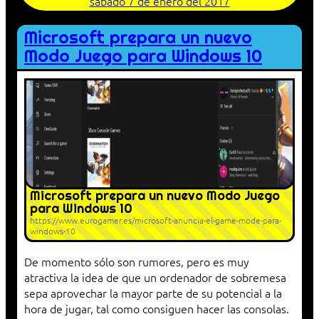
sábado 7 de enero del 2017
Microsoft prepara un nuevo
Modo Juego para Windows 10
Microsoft prepara un nuevo Modo Juego
para Windows 10
https://www.eurogamer.es/microsoft-anuncia-el-game-mode-para-
windows-10
De momento sólo son rumores, pero es muy
atractiva la idea de que un ordenador de sobremesa
sepa aprovechar la mayor parte de su potencial a la
hora de jugar, tal como consiguen hacer las consolas.