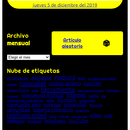
jueves 5 de diciembre del 2019
Archivo
Artículo
mensual
aleatorio
Archivos
Nube de etiquetas
Android
Alphabet
app
actualización
concepto informático
curiosidad
Google
código abierto
consejo
herramienta
Google Chrome
guía
Informática
historia de la Informática
Internet
Inteligencia Artificial
juego
lista
innovación
Microsoft
Meta
mensajería instantánea
Mozilla Firefox
navegador web
novedad
privacidad
red social
seguridad
Sistema Operativo
streaming
teléfono móvil
vídeo
web
truco
tutorial
Unión Europea
Windows
webapp
YouTube
WhatsApp