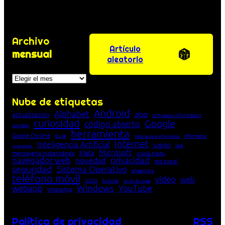
Archivo
Artículo
mensual
aleatorio
Archivos
Nube de etiquetas
Android
Alphabet
app
actualización
concepto informático
curiosidad
Google
código abierto
consejo
herramienta
Google Chrome
guía
Informática
historia de la Informática
Internet
Inteligencia Artificial
juego
lista
innovación
Microsoft
Meta
mensajería instantánea
Mozilla Firefox
navegador web
novedad
privacidad
red social
seguridad
Sistema Operativo
streaming
teléfono móvil
vídeo
web
truco
tutorial
Unión Europea
Windows
webapp
YouTube
WhatsApp
Política de privacidad
RSS