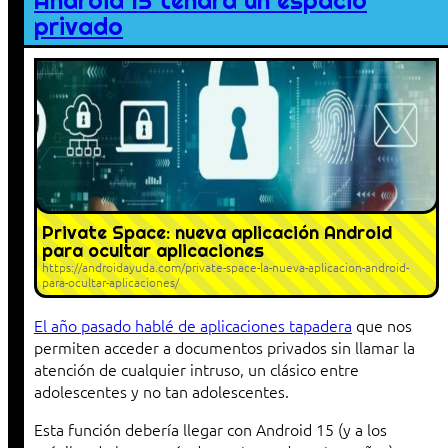
Android 15 tendrá un espacio
privado
Private Space: nueva aplicación Android
para ocultar aplicaciones
https://androidayuda.com/private-space-la-nueva-aplicacion-android-
para-ocultar-aplicaciones/
El año pasado hablé de aplicaciones tapadera
que nos
permiten acceder a documentos privados sin llamar la
atención de cualquier intruso, un clásico entre
adolescentes y no tan adolescentes.
Esta función debería llegar con Android 15 (y a los