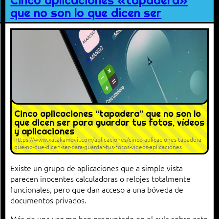
Cinco aplicaciones «tapadera»
que no son lo que dicen ser
Cinco aplicaciones “tapadera” que no son lo
que dicen ser para guardar tus fotos, vídeos
y aplicaciones
https://www.xatakamovil.com/aplicaciones/cinco-aplicaciones-tapadera-
que-no-que-dicen-ser-para-guardar-tus-fotos-videos-aplicaciones
Existe un grupo de aplicaciones que a simple vista
parecen inocentes calculadoras o relojes totalmente
funcionales, pero que dan acceso a una bóveda de
documentos privados.
Más de una vez me han preguntado en el aula sobre este