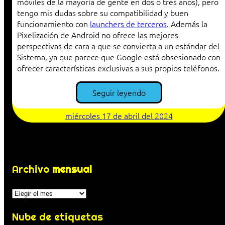
móviles de la mayoría de gente en dos o tres años), pero
tengo mis dudas sobre su compatibilidad y buen
funcionamiento con
launchers de terceros
. Además la
Pixelización de Android no ofrece las mejores
perspectivas de cara a que se convierta a un estándar del
Sistema, ya que parece que Google está obsesionado con
ofrecer características exclusivas a sus propios teléfonos.
Seguir leyendo
miércoles 17 de abril del 2024
Archivo
mensual
Archivos
Nube de etiquetas