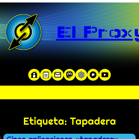
El Prox
te y servidor en una red»
Etiqueta:
Tapadera