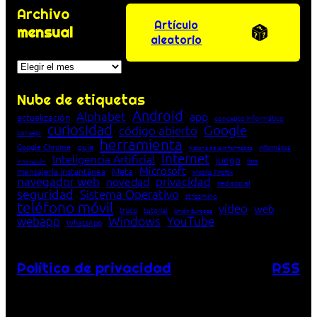
Archivo
Artículo
mensual
aleatorio
Archivos
Nube de etiquetas
Android
Alphabet
app
actualización
concepto informático
curiosidad
Google
código abierto
consejo
herramienta
Google Chrome
guía
Informática
historia de la Informática
Internet
Inteligencia Artificial
juego
lista
innovación
Microsoft
Meta
mensajería instantánea
Mozilla Firefox
navegador web
novedad
privacidad
red social
seguridad
Sistema Operativo
streaming
teléfono móvil
vídeo
web
truco
tutorial
Unión Europea
Windows
webapp
YouTube
WhatsApp
Política de privacidad
RSS