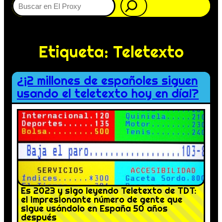
Etiqueta:
Teletexto
¿¡2 millones de españoles siguen
usando el teletexto hoy en día!?
Es 2023 y sigo leyendo Teletexto de TDT:
el impresionante número de gente que
sigue usándolo en España 50 años
después