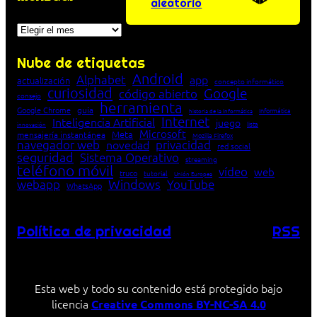
aleatorio
Archivos
Nube de etiquetas
Android
Alphabet
app
actualización
concepto informático
curiosidad
Google
código abierto
consejo
herramienta
Google Chrome
guía
Informática
historia de la Informática
Internet
Inteligencia Artificial
juego
lista
innovación
Microsoft
Meta
mensajería instantánea
Mozilla Firefox
navegador web
novedad
privacidad
red social
seguridad
Sistema Operativo
streaming
teléfono móvil
vídeo
web
truco
tutorial
Unión Europea
Windows
webapp
YouTube
WhatsApp
Política de privacidad
RSS
Esta web y todo su contenido está protegido bajo
licencia
Creative Commons BY-NC-SA 4.0