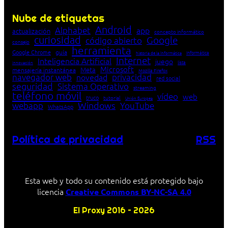
Nube de etiquetas
Android
Alphabet
app
actualización
concepto informático
curiosidad
Google
código abierto
consejo
herramienta
Google Chrome
guía
Informática
historia de la Informática
Internet
Inteligencia Artificial
juego
lista
innovación
Microsoft
Meta
mensajería instantánea
Mozilla Firefox
navegador web
novedad
privacidad
red social
seguridad
Sistema Operativo
streaming
teléfono móvil
vídeo
web
truco
tutorial
Unión Europea
Windows
webapp
YouTube
WhatsApp
Política de privacidad
RSS
Esta web y todo su contenido está protegido bajo
licencia
Creative Commons BY-NC-SA 4.0
El Proxy 2016 – 2026