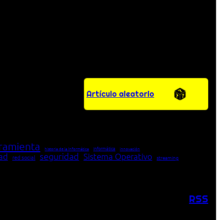
Artículo aleatorio
ramienta
Informática
historia de la Informática
innovación
seguridad
dad
Sistema Operativo
red social
streaming
RSS