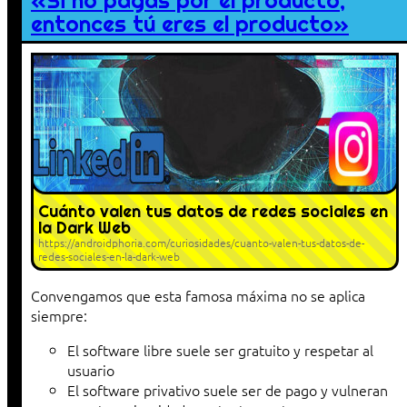
«Si no pagas por el producto,
entonces tú eres el producto»
Cuánto valen tus datos de redes sociales en
la Dark Web
https://androidphoria.com/curiosidades/cuanto-valen-tus-datos-de-
redes-sociales-en-la-dark-web
Convengamos que esta famosa máxima no se aplica
siempre:
El software libre suele ser gratuito y respetar al
usuario
El software privativo suele ser de pago y vulneran