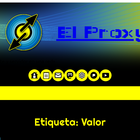
El Prox
te y servidor en una red»
Etiqueta:
Valor