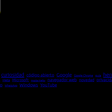
her
curiosidad
Google
código abierto
Google Chrome
guía
navegador web
novedad
privaci
Microsoft
Meta
a
Mozilla Firefox
Windows
p
YouTube
WhatsApp