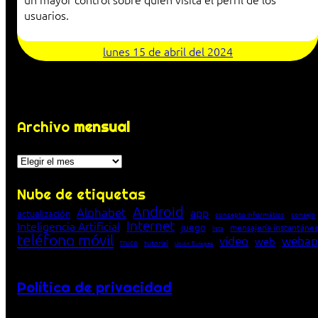
usuarios.
lunes 15 de abril del 2024
Archivo
mensual
Archivos
Nube de etiquetas
Android
Alphabet
app
actualización
concepto informático
consejo
Internet
Inteligencia Artificial
juego
mensajería instantáne
lista
teléfono móvil
vídeo
webap
web
truco
tutorial
Unión Europea
Política de privacidad