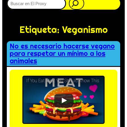
Etiqueta:
Veganismo
No es necesario hacerse vegano
para respetar un mínimo a los
animales
If You Eat Meat You Should Know This