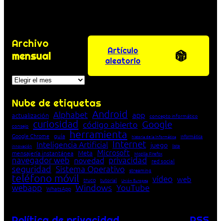
Archivo
Artículo
mensual
aleatorio
Archivos
Nube de etiquetas
Android
Alphabet
app
actualización
concepto informático
curiosidad
Google
código abierto
consejo
herramienta
Google Chrome
guía
Informática
historia de la Informática
Internet
Inteligencia Artificial
juego
lista
innovación
Microsoft
Meta
mensajería instantánea
Mozilla Firefox
navegador web
novedad
privacidad
red social
seguridad
Sistema Operativo
streaming
teléfono móvil
vídeo
web
truco
tutorial
Unión Europea
Windows
webapp
YouTube
WhatsApp
Política de privacidad
RSS