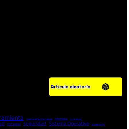
Artículo aleatorio
ramienta
Informática
historia de la Informática
innovación
seguridad
dad
Sistema Operativo
red social
streaming