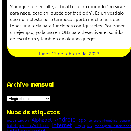
Y aunque me enrolle, al final termino diciendo “no sirve
para nada, pero ahí queda por tradición”. Es un vestigio
que no molesta pero tampoco aporta mucho más que
tener una tecla para funciones configurables. Por poner
un ejemplo, yo la uso en OBS para desactivar el sonido
de escritorio y también en algunos juegos.
lunes 13 de febrero del 2023
Archivo
mensual
Archivos
Nube de etiquetas
Android
Alphabet
app
actualización
concepto informático
consejo
Internet
Inteligencia Artificial
juego
mensajería instantáne
lista
teléfono móvil