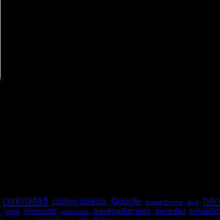
her
curiosidad
Google
código abierto
Google Chrome
guía
navegador web
novedad
privaci
Microsoft
Meta
a
Mozilla Firefox