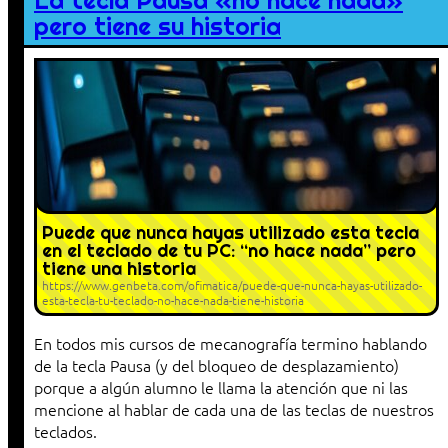
La tecla Pausa «no hace nada»
pero tiene su historia
Puede que nunca hayas utilizado esta tecla
en el teclado de tu PC: “no hace nada” pero
tiene una historia
https://www.genbeta.com/ofimatica/puede-que-nunca-hayas-utilizado-
esta-tecla-tu-teclado-no-hace-nada-tiene-historia
En todos mis cursos de mecanografía termino hablando
de la tecla Pausa (y del bloqueo de desplazamiento)
porque a algún alumno le llama la atención que ni las
mencione al hablar de cada una de las teclas de nuestros
teclados.