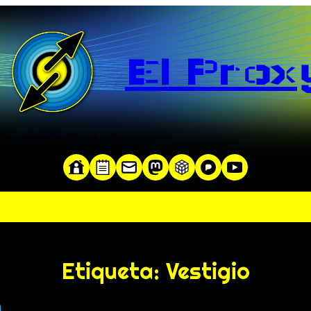
El Prox
te y servidor en una red»
Etiqueta:
Vestigio