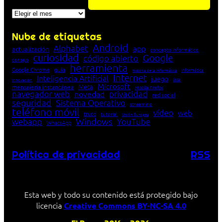
Archivos
Nube de etiquetas
Android
Alphabet
app
actualización
concepto informático
curiosidad
Google
código abierto
consejo
herramienta
Google Chrome
guía
Informática
historia de la Informática
Internet
Inteligencia Artificial
juego
lista
innovación
Microsoft
Meta
mensajería instantánea
Mozilla Firefox
navegador web
novedad
privacidad
red social
seguridad
Sistema Operativo
streaming
teléfono móvil
vídeo
web
truco
tutorial
Unión Europea
Windows
webapp
YouTube
WhatsApp
Política de privacidad
RSS
Esta web y todo su contenido está protegido bajo
licencia
Creative Commons BY-NC-SA 4.0