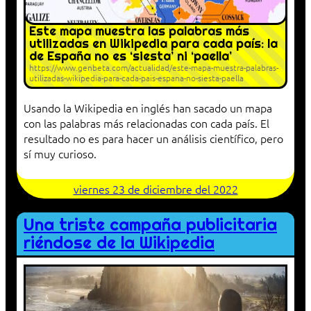
Este mapa muestra las palabras más
utilizadas en Wikipedia para cada país: la
de España no es ‘siesta’ ni ‘paella’
https://www.genbeta.com/actualidad/este-mapa-muestra-palabras-
utilizadas-wikipedia-para-cada-pais-espana-no-siesta-paella
Usando la Wikipedia en inglés han sacado un mapa
con las palabras más relacionadas con cada país. El
resultado no es para hacer un análisis científico, pero
sí muy curioso.
viernes 23 de diciembre del 2022
Una triste campaña publicitaria
riéndose de la Wikipedia