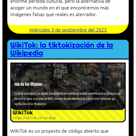
enorme pérdida cultural, pero la alternativa de
acoger un mundo en el que encontremos más
imágenes falsas que reales es aterrador.
miércoles 3 de septiembre del 2025
WikiTok: la tiktokización de la
Wikipedia
WikiTok
https://wikitok.vercel.app/
WikiTok es un proyecto de código abierto que