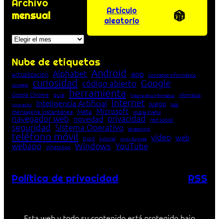
Archivo
Artículo
mensual
aleatorio
Archivos
Nube de etiquetas
Android
Alphabet
app
actualización
concepto informático
curiosidad
Google
código abierto
consejo
herramienta
Google Chrome
guía
Informática
historia de la Informática
Internet
Inteligencia Artificial
juego
lista
innovación
Microsoft
Meta
mensajería instantánea
Mozilla Firefox
navegador web
novedad
privacidad
red social
seguridad
Sistema Operativo
streaming
teléfono móvil
vídeo
web
truco
tutorial
Unión Europea
Windows
webapp
YouTube
WhatsApp
Política de privacidad
RSS
Esta web y todo su contenido está protegido bajo