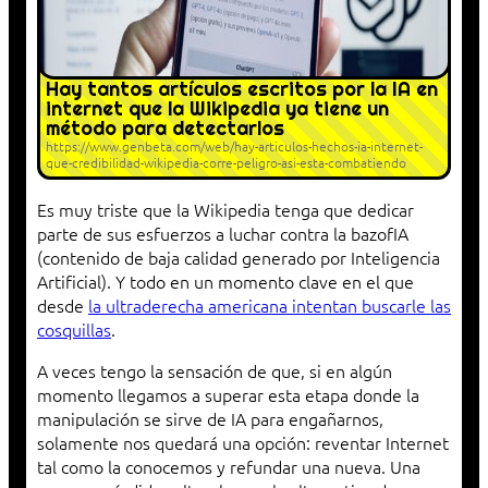
Hay tantos artículos escritos por la IA en
internet que la Wikipedia ya tiene un
método para detectarlos
https://www.genbeta.com/web/hay-articulos-hechos-ia-internet-
que-credibilidad-wikipedia-corre-peligro-asi-esta-combatiendo
Es muy triste que la Wikipedia tenga que dedicar
parte de sus esfuerzos a luchar contra la bazofIA
(contenido de baja calidad generado por Inteligencia
Artificial). Y todo en un momento clave en el que
desde
la ultraderecha americana intentan buscarle las
cosquillas
.
A veces tengo la sensación de que, si en algún
momento llegamos a superar esta etapa donde la
manipulación se sirve de IA para engañarnos,
solamente nos quedará una opción: reventar Internet
tal como la conocemos y refundar una nueva. Una