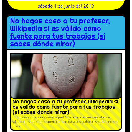
sábado 1 de junio del 2019
No hagas caso a tu profesor,
Wikipedia sí es válido como
fuente para tus trabajos (si
sabes dónde mirar)
No hagas caso a tu profesor, Wikipedia sí
es válido como fuente para tus trabajos
(si sabes dónde mirar)
https://www.xataka.com/magnet/no-hagas-caso-a-tu-profesor-
wikipedia-si-es-valido-como-fuente-para-tus-trabajos-si-sabes-donde-
mirar