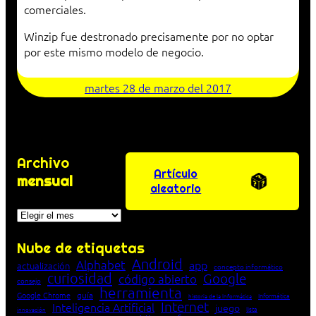
comerciales.
Winzip fue destronado precisamente por no optar
por este mismo modelo de negocio.
martes 28 de marzo del 2017
Archivo
Artículo
mensual
aleatorio
Archivos
Nube de etiquetas
Android
Alphabet
app
actualización
concepto informático
curiosidad
Google
código abierto
consejo
herramienta
Google Chrome
guía
Informática
historia de la Informática
Internet
Inteligencia Artificial
juego
lista
innovación