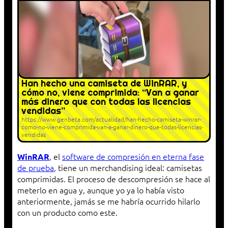
Han hecho una camiseta de WinRAR, y
cómo no, viene comprimida: “Van a ganar
más dinero que con todas las licencias
vendidas”
https://www.genbeta.com/actualidad/han-hecho-camiseta-winrar-
como-no-viene-comprimida-van-a-ganar-dinero-que-todas-licencias-
vendidas
, el
software de compresión en eterna fase
WinRAR
de prueba
, tiene un merchandising ideal: camisetas
comprimidas. El proceso de descompresión se hace al
meterlo en agua y, aunque yo ya lo había visto
anteriormente, jamás se me habría ocurrido hilarlo
con un producto como este.