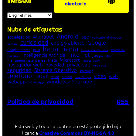
mensual
aleatorio
Archivos
Nube de etiquetas
Android
Alphabet
app
actualización
concepto informático
curiosidad
Google
código abierto
consejo
herramienta
Google Chrome
guía
Informática
historia de la Informática
Internet
Inteligencia Artificial
juego
lista
innovación
Microsoft
Meta
mensajería instantánea
Mozilla Firefox
navegador web
novedad
privacidad
red social
seguridad
Sistema Operativo
streaming
teléfono móvil
vídeo
web
truco
tutorial
Unión Europea
Windows
webapp
YouTube
WhatsApp
Política de privacidad
RSS
Esta web y todo su contenido está protegido bajo
licencia
Creative Commons BY-NC-SA 4.0