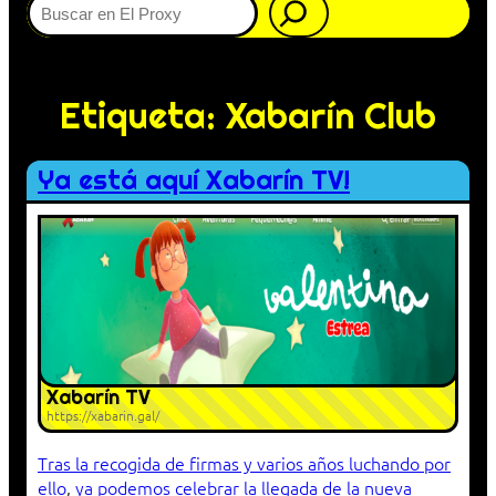
Etiqueta:
Xabarín Club
Ya está aquí Xabarín TV!
Xabarín TV
https://xabarin.gal/
Tras la recogida de firmas y varios años luchando por
ello
,
ya podemos celebrar la llegada de la nueva