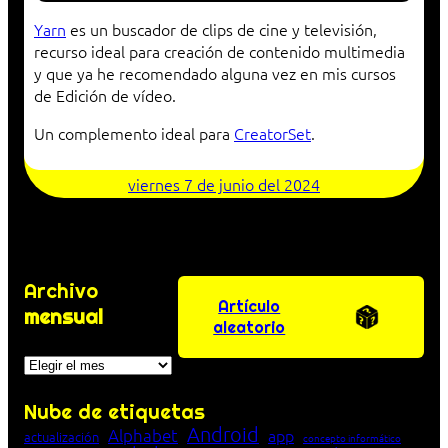
Yarn
es un buscador de clips de cine y televisión,
recurso ideal para creación de contenido multimedia
y que ya he recomendado alguna vez en mis cursos
de Edición de vídeo.
Un complemento ideal para
CreatorSet
.
viernes 7 de junio del 2024
Archivo
Artículo
mensual
aleatorio
Archivos
Nube de etiquetas
Android
Alphabet
app
actualización
concepto informático