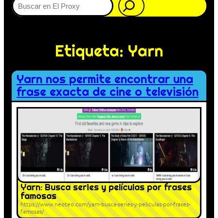
Etiqueta:
Yarn
Yarn nos permite encontrar una
frase exacta de cine o televisión
Yarn: Busca series y películas por frases
famosas
https://www.neoteo.com/yarn-busca-series-y-peliculas-por-frases-
famosas/