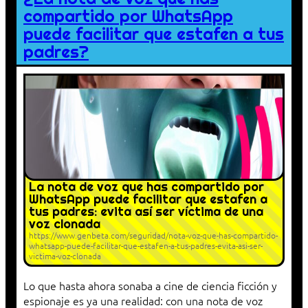
compartido por WhatsApp
puede facilitar que estafen a tus
padres?
La nota de voz que has compartido por
WhatsApp puede facilitar que estafen a
tus padres: evita así ser víctima de una
voz clonada
https://www.genbeta.com/seguridad/nota-voz-que-has-compartido-
whatsapp-puede-facilitar-que-estafen-a-tus-padres-evita-asi-ser-
victima-voz-clonada
Lo que hasta ahora sonaba a cine de ciencia ficción y
espionaje es ya una realidad: con una nota de voz