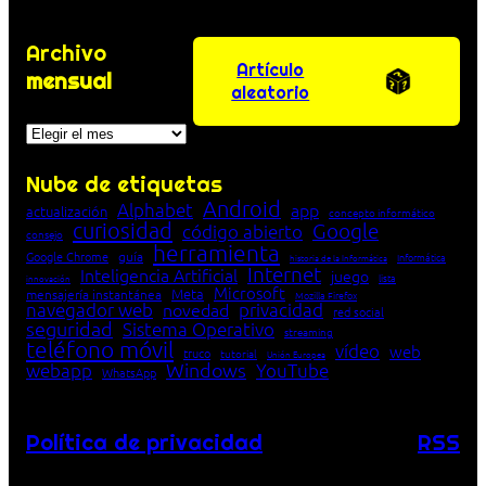
Archivo
Artículo
mensual
aleatorio
Archivos
Nube de etiquetas
Android
Alphabet
app
actualización
concepto informático
curiosidad
Google
código abierto
consejo
herramienta
Google Chrome
guía
Informática
historia de la Informática
Internet
Inteligencia Artificial
juego
lista
innovación
Microsoft
Meta
mensajería instantánea
Mozilla Firefox
navegador web
novedad
privacidad
red social
seguridad
Sistema Operativo
streaming
teléfono móvil
vídeo
web
truco
tutorial
Unión Europea
Windows
webapp
YouTube
WhatsApp
Política de privacidad
RSS