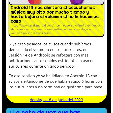
Android 14 nos alertará si escuchamos
música muy alta por mucho tiempo y
hasta bajará el volumen si no le hacemos
caso
https://www.xatakandroid.com/sistema-operativo/android-14-nos-
alertara-escuchamos-musica-muy-alta-mucho-tiempo-bajara-
volumen-no-le-hacemos-caso
Si ya eran pesados los avisos cuando subíamos
demasiado el volumen de los auriculares, en la
versión 14 de Androoid se reforzará con más
notificaciones ante sonidos estridentes o uso de
auriculares durante un largo periodo.
En ese sentido yo ya he lidiado en Android 13 con
avisos alertándome de que había estado 6 horas con
los auriculares y no terminan de gustarme para nada.
domingo 18 de junio del 2023
¿La nota de voz que has