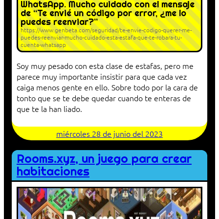
WhatsApp. Mucho cuidado con el mensaje
de “Te envié un código por error, ¿me lo
puedes reenviar?”
https://www.genbeta.com/seguridad/te-envie-codigo-querer-me-
puedes-reenviar-mucho-cuidado-esta-estafa-que-te-robara-tu-
cuenta-whatsapp
Soy muy pesado con esta clase de estafas, pero me
parece muy importante insistir para que cada vez
caiga menos gente en ello. Sobre todo por la cara de
tonto que se te debe quedar cuando te enteras de
que te la han liado.
miércoles 28 de junio del 2023
Rooms.xyz, un juego para crear
habitaciones