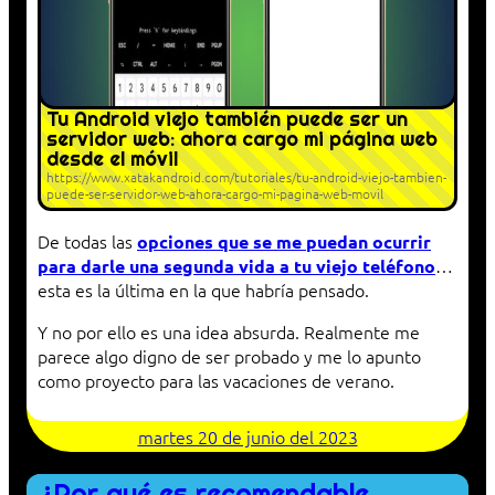
Tu Android viejo también puede ser un
servidor web: ahora cargo mi página web
desde el móvil
https://www.xatakandroid.com/tutoriales/tu-android-viejo-tambien-
puede-ser-servidor-web-ahora-cargo-mi-pagina-web-movil
De todas las
opciones que se me puedan ocurrir
…
para darle una segunda vida a tu viejo teléfono
esta es la última en la que habría pensado.
Y no por ello es una idea absurda. Realmente me
parece algo digno de ser probado y me lo apunto
como proyecto para las vacaciones de verano.
martes 20 de junio del 2023
¿Por qué es recomendable