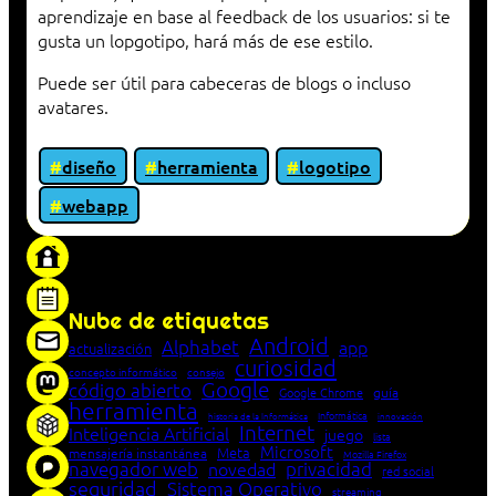
aprendizaje en base al feedback de los usuarios: si te
gusta un lopgotipo, hará más de ese estilo.
Puede ser útil para cabeceras de blogs o incluso
avatares.
diseño
herramienta
logotipo
webapp
«Proxy: sistema que actúa como intermediario
entre cliente y servidor en una red»
Nube de etiquetas
Android
Alphabet
app
actualización
curiosidad
concepto informático
consejo
Google
código abierto
Google Chrome
guía
herramienta
Informática
historia de la Informática
innovación
Internet
Inteligencia Artificial
juego
lista
Microsoft
Meta
mensajería instantánea
Mozilla Firefox
navegador web
novedad
privacidad
red social
seguridad
Sistema Operativo
streaming