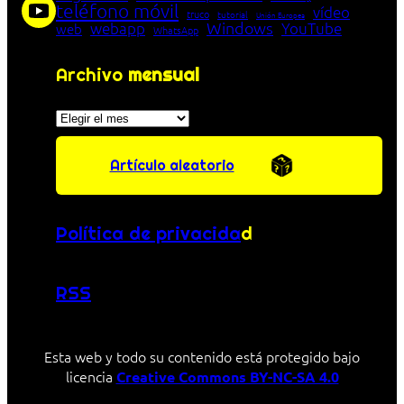
teléfono móvil
vídeo
truco
tutorial
Unión Europea
Windows
webapp
YouTube
web
WhatsApp
Archivo
mensual
Archivos
Artículo aleatorio
Política de privacida
d
RSS
Esta web y todo su contenido está protegido bajo
licencia
Creative Commons BY-NC-SA 4.0