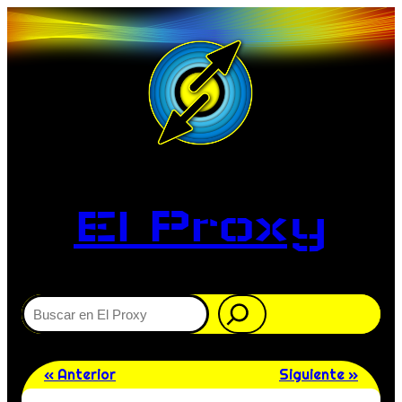
El Proxy
Buscar
« Anterior
Siguiente »