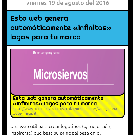
viernes 19 de agosto del 2016
Esta web genera
automáticamente «infinitos»
logos para tu marca
Esta web genera automáticamente
«infinitos» logos para tu marca
https://www.microsiervos.com/archivo/ordenadores/web-genera-
logos-marca.html
Una web útil para crear logotipos (o, mejor aún,
inspirarse) que basa su principal baza en el