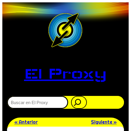
El Proxy
Buscar
« Anterior
Siguiente »