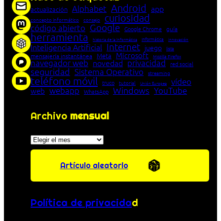
Android
Alphabet
app
actualización
curiosidad
concepto informático
consejo
Google
código abierto
Google Chrome
guía
herramienta
Informática
historia de la Informática
innovación
Internet
Inteligencia Artificial
juego
lista
Microsoft
Meta
mensajería instantánea
Mozilla Firefox
navegador web
novedad
privacidad
red social
seguridad
Sistema Operativo
streaming
teléfono móvil
vídeo
truco
tutorial
Unión Europea
Windows
webapp
YouTube
web
WhatsApp
Archivo
mensual
Archivos
Artículo aleatorio
Política de privacida
d