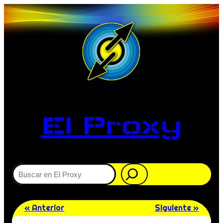
El Proxy
Buscar
« Anterior
Siguiente »