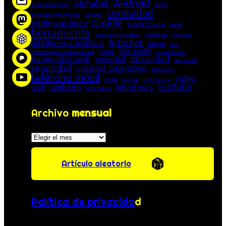
Android
Alphabet
app
actualización
curiosidad
concepto informático
consejo
Google
código abierto
Google Chrome
guía
herramienta
Informática
historia de la Informática
innovación
Internet
Inteligencia Artificial
juego
lista
Microsoft
Meta
mensajería instantánea
Mozilla Firefox
navegador web
novedad
privacidad
red social
seguridad
Sistema Operativo
streaming
teléfono móvil
vídeo
truco
tutorial
Unión Europea
Windows
webapp
YouTube
web
WhatsApp
Archivo
mensual
Archivos
Artículo aleatorio
Política de privacida
d