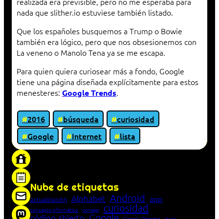
realizada era previsible, pero no me esperaba para
nada que slither.io estuviese también listado.
Que los españoles busquemos a Trump o Bowie
también era lógico, pero que nos obsesionemos con
La veneno o Manolo Tena ya se me escapa.
Para quien quiera curiosear más a fondo, Google
tiene una página diseñada explícitamente para estos
menesteres:
.
Google Trends
2016
búsqueda
curiosidad
Google
Internet
lista
«Proxy: sistema que actúa como intermediario
entre cliente y servidor en una red»
Nube de etiquetas
Android
Alphabet
app
actualización
curiosidad
concepto informático
consejo
Google
código abierto
Google Chrome
guía