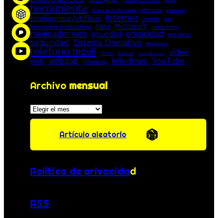
herramienta
Informática
historia de la Informática
innovación
Internet
Inteligencia Artificial
juego
lista
Microsoft
Meta
mensajería instantánea
Mozilla Firefox
navegador web
novedad
privacidad
red social
seguridad
Sistema Operativo
streaming
teléfono móvil
vídeo
truco
tutorial
Unión Europea
Windows
webapp
YouTube
web
WhatsApp
Archivo
mensual
Archivos
Artículo aleatorio
Política de privacida
d
RSS