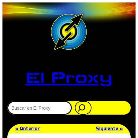
El Proxy
Buscar
« Anterior
Siguiente »