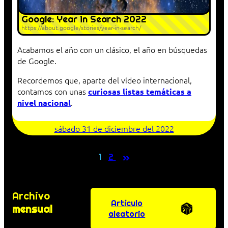
Google: Year in Search 2022
https://about.google/stories/year-in-search/
Acabamos el año con un clásico, el año en búsquedas
de Google.
Recordemos que, aparte del vídeo internacional,
contamos con unas
curiosas listas temáticas a
.
nivel nacional
sábado 31 de diciembre del 2022
»
1
2
Archivo
Artículo
mensual
aleatorio