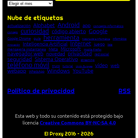
Archivos
Nube de etiquetas
Android
Alphabet
app
actualización
concepto informático
curiosidad
Google
código abierto
consejo
herramienta
Google Chrome
guía
Informática
historia de la Informática
Internet
Inteligencia Artificial
juego
lista
innovación
Microsoft
Meta
mensajería instantánea
Mozilla Firefox
navegador web
novedad
privacidad
red social
seguridad
Sistema Operativo
streaming
teléfono móvil
vídeo
web
truco
tutorial
Unión Europea
Windows
webapp
YouTube
WhatsApp
Política de privacidad
RSS
Esta web y todo su contenido está protegido bajo
licencia
Creative Commons BY-NC-SA 4.0
El Proxy 2016 – 2026