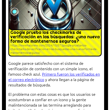
Google prueba los checkmarks de
verificación en las búsquedas: ¿una nueva
forma de mantenernos seguros?
https://wwwhatsnew.com/2024/10/07/google-prueba-los-
checkmarks-de-verificacion-en-las-busquedas-una-nueva-forma-de-
mantenernos-seguros/
Google parece satisfecho con el sistema de
verificación de contenido con un simple icono, el
famoso check azul.
Primero fueron los verificados en
el correo electrónico
y ahora llegan a la página de
resultados de búsqueda.
El problema con estas cosas es que los usuarios se
acostumbran a confiar en un icono y la gente
malintencionada se las termina arreglando para