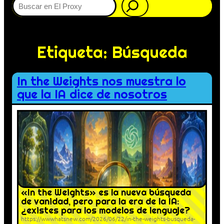
Etiqueta:
Búsqueda
In the Weights nos muestra lo
que la IA dice de nosotros
«In the Weights» es la nueva búsqueda
de vanidad, pero para la era de la IA:
¿existes para los modelos de lenguaje?
https://wwwhatsnew.com/2026/06/22/in-the-weights-busqueda-