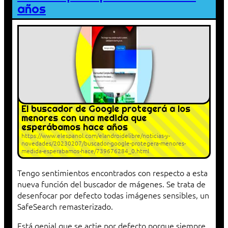
años
El buscador de Google protegerá a los
menores con una medida que
esperábamos hace años
https://www.elespanol.com/elandroidelibre/noticias-y-
novedades/20230207/buscador-google-protegera-menores-
medida-esperabamos-hace/739676284_0.html
Tengo sentimientos encontrados con respecto a esta
nueva función del buscador de mágenes. Se trata de
desenfocar por defecto todas imágenes sensibles, un
SafeSearch remasterizado.
Está genial que se actie por defecto porque siempre